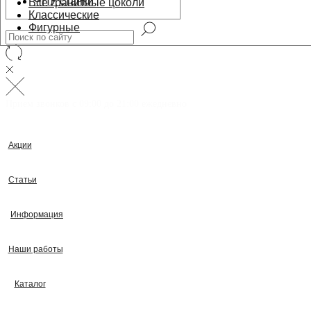
ЧПУ станки
Все гранитные цоколи
Классические
Фигурные
Прием звонков с 09:00 до 21:00 ежедневно
Акции
Статьи
Информация
Наши работы
Каталог