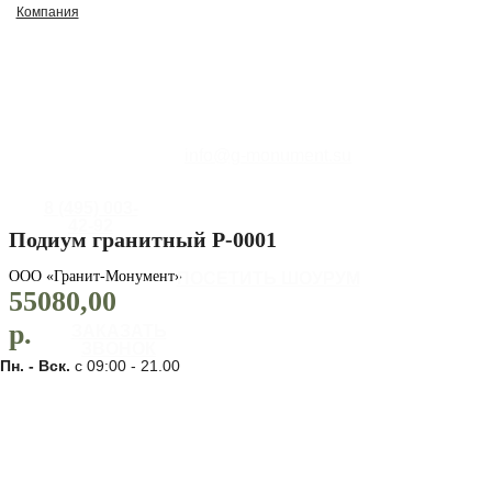
Компания
info@g-monument.su
8 (495) 003-
42-92
Подиум гранитный P-0001
ООО «Гранит-Монумент»
ПОСЕТИТЬ ШОУРУМ
55080,00
р.
ЗАКАЗАТЬ
ЗВОНОК
Пн. - Вск.
с 09:00 - 21.00