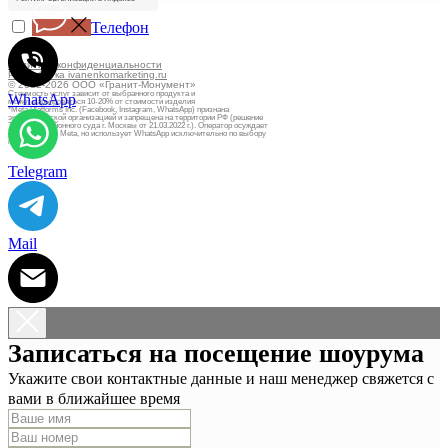
Телефон
Политика конфиденциальности
Разработка ivanenkomarketing.ru
© 2012-2026 ООО «Гранит-Монумент»
Стоимость услуг зависит от выбранного продукта и
WhatsApp
может варьироваться 10-20% от стоимости изделия
*Meta Platforms Inc. (Facebook, Instagram, WhatsApp) признана
экстремистской организацией и запрещена на территории РФ (решение
Тверского районного суда г. Москвы от 21.03.2022 г.). Оператор осуждает
деятельность Meta, но использует WhatsApp исключительно по выбору
клиента.
Telegram
Mail
Записаться на посещение шоурума
Укажите свои контактные данные и наш менеджер свяжется с
вами в ближайшее время