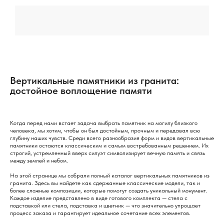
Вертикальные памятники из гранита:
достойное воплощение памяти
Когда перед нами встает задача выбрать памятник на могилу близкого
человека, мы хотим, чтобы он был достойным, прочным и передавал всю
глубину наших чувств. Среди всего разнообразия форм и видов вертикальные
памятники остаются классическим и самым востребованным решением. Их
строгий, устремленный вверх силуэт символизирует вечную память и связь
между землей и небом.
На этой странице мы собрали полный каталог вертикальных памятников из
гранита. Здесь вы найдете как сдержанные классические модели, так и
более сложные композиции, которые помогут создать уникальный монумент.
Каждое изделие представлено в виде готового комплекта — стела с
подставкой или стела, подставка и цветник — что значительно упрощает
процесс заказа и гарантирует идеальное сочетание всех элементов.