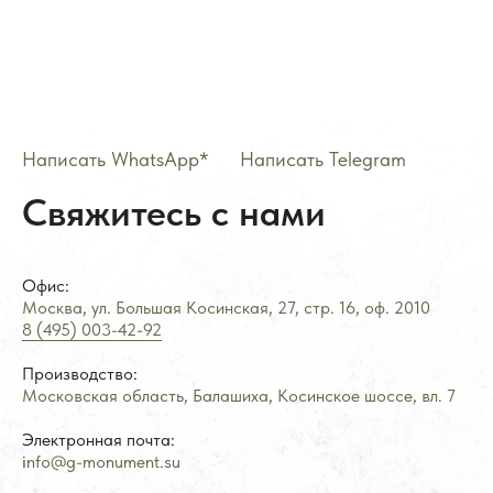
Написать WhatsApp*
——
Написать Telegram
8 (495) 003-42-92
Свяжитесь с нами
Офис:
Пн-пт:
с 09:00 - 21:00
Москва, ул. Большая Косинская, 27, стр. 16, оф.
2
010
Сб-вс:
по предварительной
записи
8 (495) 003-42-92
Производство:
Московская область, Балашиха, Косинское шоссе, вл. 7
Электронная почта:
i
nfo@g-monument.su