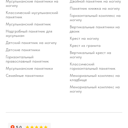
Мусульманские памятники на
Двойной памятник на могилу
могилу
Памятник книжка на могилу
Классический мусульманский
Горизонтальный комплекс на
памятник
могилу
Мусульманский памятник
Вертикальные памятники на
Надгробный памятник для
двоих
мусульман
Крест на могилу
Детский памятник на могилу
Крест из гранита
Детские памятники
Вертикальный крест на
Горизонтальный
могилу
православный памятник
Классический
Мусульманские памятники
горизонтальный памятник
Семейные памятники
Мемориальный комплекс на
кладбище
Мемориальный комплекс на
могилу