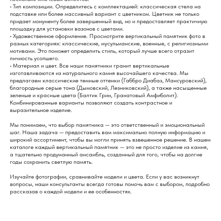
• Тип композиции. Определитесь с комплектацией: классическая стела на
подставке или более массивный вариант с цветником. Цветник не только
придает монументу более завершенный вид, но и предоставляет практичную
площадку для установки вазонов с цветами.
• Художественное оформление. Просмотрите вертикальный памятник фото в
разных категориях: классические, мусульманские, военные, с религиозными
мотивами. Это поможет определить стиль, который лучше всего отразит
личность усопшего.
• Материал и цвет. Все наши памятники гранит вертикальные
изготавливаются из натурального камня высочайшего качества. Мы
предлагаем классические темные оттенки (Габбро Диабаз, Мансуровский),
благородные серые тона (Дымовский, Лезниковский), а также насыщенные
зеленые и красные цвета (Балтик Грин, Гранатовый Амфиболит).
Комбинированные варианты позволяют создать контрастное и
выразительное изделие.
Мы понимаем, что выбор памятника — это ответственный и эмоциональный
шаг. Наша задача — предоставить вам максимально полную информацию и
широкий ассортимент, чтобы вы могли принять взвешенное решение. В нашем
каталоге каждый вертикальный памятник — это не просто изделие из камня,
а тщательно продуманный ансамбль, созданный для того, чтобы на долгие
годы сохранить светлую память.
Изучайте фотографии, сравнивайте модели и цвета. Если у вас возникнут
вопросы, наши консультанты всегда готовы помочь вам с выбором, подробно
рассказав о каждой модели и ее особенностях.