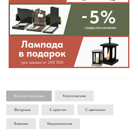
Все вертикальные
Классические
Фигурные
С крестом
С цветником
Военные
Мусульманские