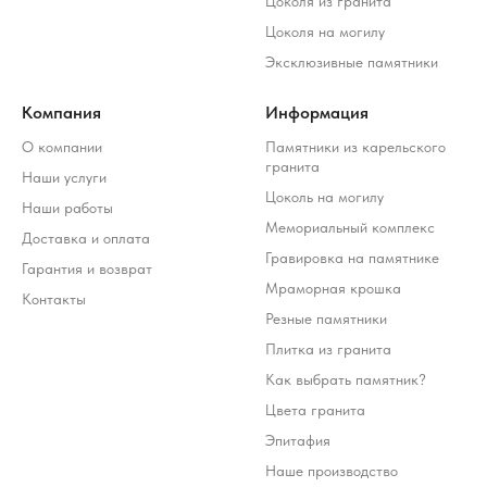
Цоколя из гранита
клиента.
Цоколя на могилу
Разработка ivanenkomarketing.ru
Эксклюзивные памятники
Политика конфиденциальности
© 2012-2026 ООО «Гранит-Монумент»
Компания
Информация
О компании
Памятники из карельского
гранита
Наши услуги
Цоколь на могилу
Наши работы
Мемориальный комплекс
Доставка и оплата
Гравировка на памятнике
Гарантия и возврат
Мраморная крошка
Контакты
Резные памятники
Плитка из гранита
Как выбрать памятник?
Цвета гранита
Эпитафия
Наше производство