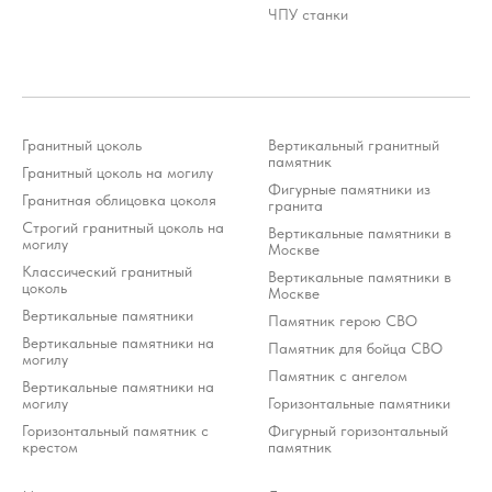
ЧПУ станки
Гранитный цоколь
Вертикальный гранитный
памятник
Гранитный цоколь на могилу
Фигурные памятники из
Гранитная облицовка цоколя
гранита
Строгий гранитный цоколь на
Вертикальные памятники в
могилу
Москве
Классический гранитный
Вертикальные памятники в
цоколь
Москве
Вертикальные памятники
Памятник герою СВО
Вертикальные памятники на
Памятник для бойца СВО
могилу
Памятник с ангелом
Вертикальные памятники на
могилу
Горизонтальные памятники
Горизонтальный памятник с
Фигурный горизонтальный
крестом
памятник