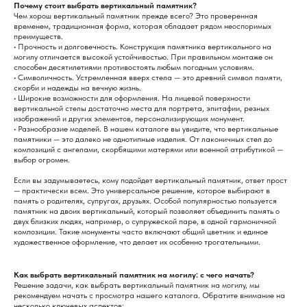
Почему стоит выбрать вертикальный памятник?
Чем хорош вертикальный памятник прежде всего? Это проверенная
временем, традиционная форма, которая обладает рядом неоспоримых
преимуществ.
• Прочность и долговечность. Конструкция памятника вертикального на
могилу отличается высокой устойчивостью. При правильном монтаже он
способен десятилетиями противостоять любым погодным условиям.
• Символичность. Устремленная вверх стела — это древний символ памяти,
скорби и надежды на вечную жизнь.
• Широкие возможности для оформления. На лицевой поверхности
вертикальной стелы достаточно места для портрета, эпитафии, резных
изображений и других элементов, персонализирующих монумент.
• Разнообразие моделей. В нашем каталоге вы увидите, что вертикальные
памятники — это далеко не однотипные изделия. От лаконичных стел до
композиций с ангелами, скорбящими матерями или военной атрибутикой —
выбор огромен.
Если вы задумываетесь, кому подойдет вертикальный памятник, ответ прост
— практически всем. Это универсальное решение, которое выбирают в
память о родителях, супругах, друзьях. Особой популярностью пользуется
памятник на двоих вертикальный, который позволяет объединить память о
двух близких людях, например, о супружеской паре, в одной гармоничной
композиции. Такие монументы часто включают общий цветник и единое
художественное оформление, что делает их особенно трогательными.
Как выбрать вертикальный памятник на могилу: с чего начать?
Решение задачи, как выбрать вертикальный памятник на могилу, мы
рекомендуем начать с просмотра нашего каталога. Обратите внимание на
несколько ключевых аспектов: