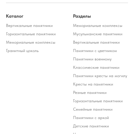
Каталог
Разделы
Вертикальные памятники
Мемориальные комплексы
Горизонтальные памятники
Мусульманские памятники
Мемориальные комплексы
Вертикальные памятники
Гранитный цоколь
Памятники с цветником
Памятники военному
Классические памятники
Памятники кресты на могилу
Кресты на памятники
Резные памятники
Горизонтальные памятники
Семейные памятники
Памятники с аркой
Стоимость услуг зависит от выбранного продукта и
может варьироваться 10-20% от стоимости изделия
*Meta Platforms Inc. (Facebook, Instagram, WhatsApp) признана
Детские памятники
экстремистской организацией и запрещена на территории РФ (решение
Тверского районного суда г. Москвы от 21.03.2022 г.). Оператор осуждает
деятельность Meta, но использует WhatsApp исключительно по выбору