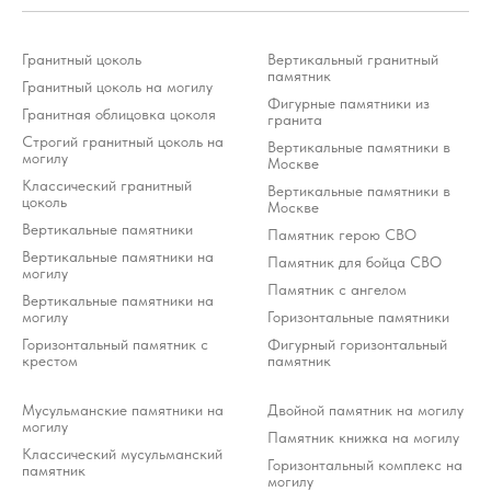
Гранитный цоколь
Вертикальный гранитный
памятник
Гранитный цоколь на могилу
Фигурные памятники из
Гранитная облицовка цоколя
гранита
Строгий гранитный цоколь на
Вертикальные памятники в
могилу
Москве
Классический гранитный
Вертикальные памятники в
цоколь
Москве
Вертикальные памятники
Памятник герою СВО
Вертикальные памятники на
Памятник для бойца СВО
могилу
Памятник с ангелом
Вертикальные памятники на
могилу
Горизонтальные памятники
Горизонтальный памятник с
Фигурный горизонтальный
крестом
памятник
Мусульманские памятники на
Двойной памятник на могилу
могилу
Памятник книжка на могилу
Классический мусульманский
Горизонтальный комплекс на
памятник
могилу