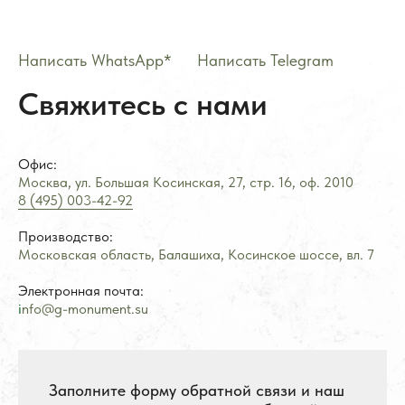
Написать WhatsApp*
——
Написать Telegram
Свяжитесь с нами
Офис:
Москва, ул. Большая Косинская, 27, стр. 16, оф.
2
010
8 (495) 003-42-92
Производство:
Стоимость услуг зависит от выбранного продукта и
Московская область, Балашиха, Косинское шоссе, вл. 7
может варьироваться 10-20% от стоимости изделия
*Meta Platforms Inc. (Facebook, Instagram, WhatsApp) признана
экстремистской организацией и запрещена на территории РФ (решение
Тверского районного суда г. Москвы от 21.03.2022 г.). Оператор осуждает
Электронная почта:
деятельность Meta, но использует WhatsApp исключительно по выбору
клиента.
i
nfo@g-monument.su
Разработка ivanenkomarketing.ru
Политика конфиденциальности
© 2012-2026 ООО «Гранит-Монумент»
Заполните форму обратной связи и наш