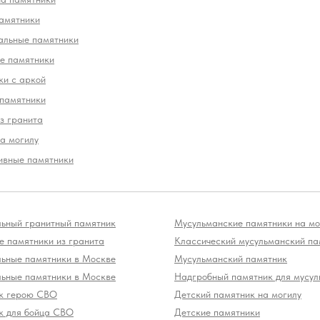
амятники
альные памятники
е памятники
ки с аркой
 памятники
з гранита
а могилу
ивные памятники
льный гранитный памятник
Мусульманские памятники на мо
 памятники из гранита
Классический мусульманский па
льные памятники в Москве
Мусульманский памятник
льные памятники в Москве
Надгробный памятник для мусул
к герою СВО
Детский памятник на могилу
к для бойца СВО
Детские памятники