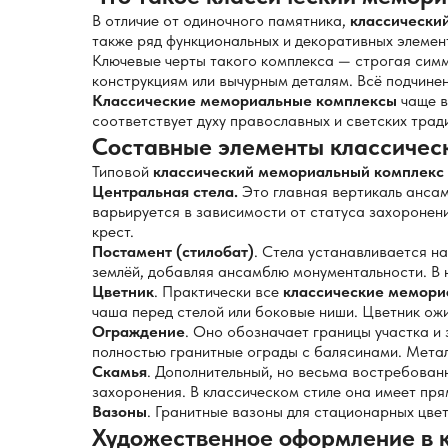
В отличие от одиночного памятника,
классически
также ряд функциональных и декоративных элемен
Ключевые черты такого комплекса — строгая сим
конструкциям или вычурным деталям. Всё подчинен
Классические мемориальные комплексы
чаще в
соответствует духу православных и светских трад
Составные элементы классичес
Типовой
классический мемориальный комплекс
Центральная стела.
Это главная вертикаль ансам
варьируется в зависимости от статуса захоронен
крест.
Постамент (стилобат)
. Стела устанавливается н
землёй, добавляя ансамблю монументальности. В 
Цветник
. Практически все
классические мемори
чаша перед стелой или боковые ниши. Цветник ож
Ограждение
. Оно обозначает границы участка и
полностью гранитные ограды с балясинами. Метал
Скамья
. Дополнительный, но весьма востребован
захоронения. В классическом стиле она имеет пря
Вазоны
. Гранитные вазоны для стационарных цвет
Художественное оформление в 