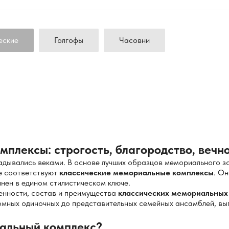
еские
Голгофы
Часовни
плексы: строгость, благородство, вечн
адывались веками. В основе лучших образцов мемориального з
е соответствуют
классические мемориальные комплексы
. О
нен в едином стилистическом ключе.
енности, состав и преимущества
классических мемориальных
омных одиночных до представительных семейных ансамблей, вы
иальный комплекс?