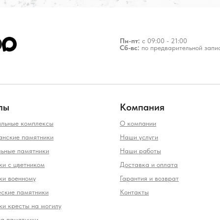
Пн-пт:
с 09:00 - 21:00
Сб-вс:
по предварительной запи
лы
Компания
льные комплексы
О компании
анские памятники
Наши услуги
льные памятники
Наши работы
и с цветником
Доставка и оплата
ки военному
Гарантия и возврат
еские памятники
Контакты
и кресты на могилу
на памятники