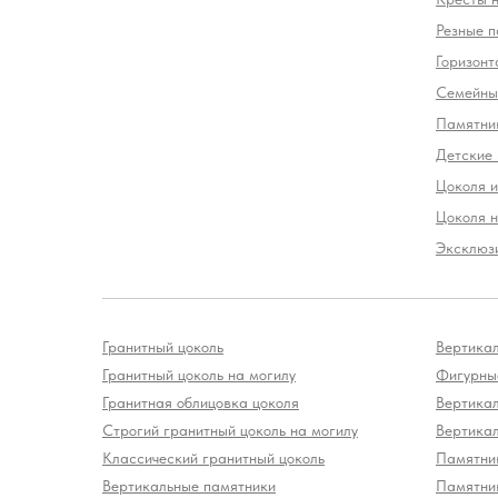
Резные п
Горизонт
Семейны
Памятни
Детские
Цоколя и
Цоколя н
Эксклюз
Гранитный цоколь
Вертика
Гранитный цоколь на могилу
Фигурные
Гранитная облицовка цоколя
Вертика
Строгий гранитный цоколь на могилу
Вертика
Классический гранитный цоколь
Памятни
Вертикальные памятники
Памятни