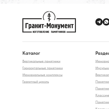
Каталог
Разде
Вертикальные памятники
Мемориа
Горизонтальные памятники
Мусульм
Мемориальные комплексы
Вертика
Гранитный цоколь
Памятник
Памятни
Классич
Памятник
Кресты 