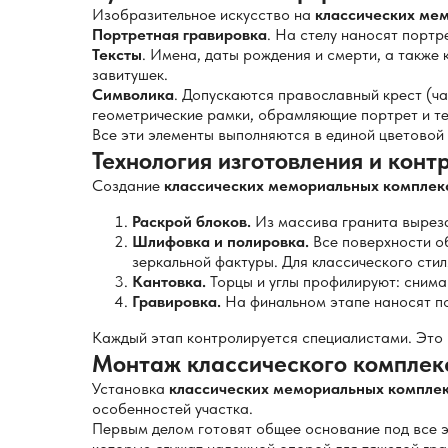
Изобразительное искусство на
классических ме
Портретная гравировка
. На стелу наносят портр
Тексты
. Имена, даты рождения и смерти, а также
завитушек.
Символика
. Допускаются православный крест (час
геометрические рамки, обрамляющие портрет и те
Все эти элементы выполняются в единой цветовой
Технология изготовления и конт
Создание
классических мемориальных комплек
Раскрой блоков.
Из массива гранита вырезаю
Шлифовка и полировка.
Все поверхности о
зеркальной фактуры. Для классического стил
Кантовка.
Торцы и углы профилируют: снимаю
Гравировка.
На финальном этапе наносят пор
Каждый этап контролируется специалистами. Это г
Монтаж классического комплек
Установка
классических мемориальных компле
особенностей участка.
Первым делом готовят общее основание под все э