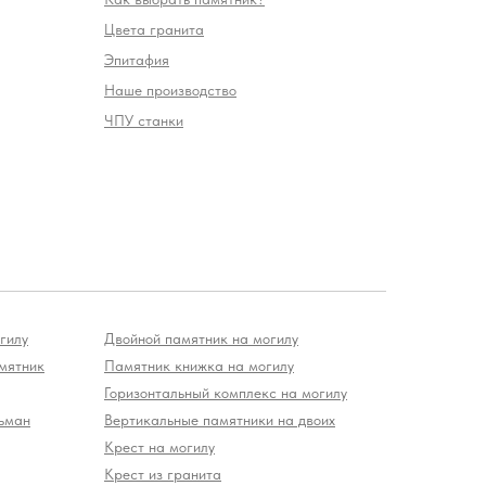
Цвета гранита
Эпитафия
Наше производство
ЧПУ станки
гилу
Двойной памятник на могилу
мятник
Памятник книжка на могилу
Горизонтальный комплекс на могилу
ьман
Вертикальные памятники на двоих
Крест на могилу
Крест из гранита