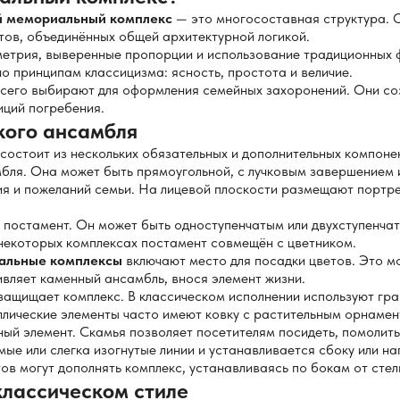
й мемориальный комплекс
— это многосоставная структура. О
тов, объединённых общей архитектурной логикой.
метрия, выверенные пропорции и использование традиционных 
о принципам классицизма: ясность, простота и величие.
сего выбирают для оформления семейных захоронений. Они соз
иций погребения.
кого ансамбля
состоит из нескольких обязательных и дополнительных компоне
бля. Она может быть прямоугольной, с лучковым завершением 
ия и пожеланий семьи. На лицевой плоскости размещают портре
а постамент. Он может быть одноступенчатым или двухступенча
некоторых комплексах постамент совмещён с цветником.
альные комплексы
включают место для посадки цветов. Это мо
ивляет каменный ансамбль, внося элемент жизни.
 защищает комплекс. В классическом исполнении используют гра
лические элементы часто имеют ковку с растительным орнамен
ный элемент. Скамья позволяет посетителям посидеть, помолить
мые или слегка изогнутые линии и устанавливается сбоку или на
ов могут дополнять комплекс, устанавливаясь по бокам от стелы
классическом стиле