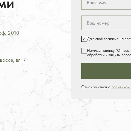
ми
 оф.
2
010
Даю своё согласие на по
Нажимая кнопку ”Отправит
обработки и защиты перс
оссе, вл. 7
Ознакомиться с
политикой