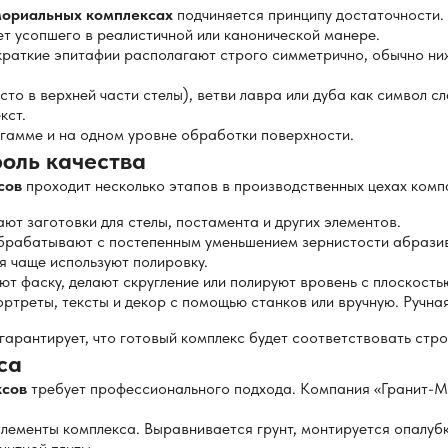
мориальных комплексах
подчиняется принципу достаточности.
ет усопшего в реалистичной или канонической манере.
 краткие эпитафии располагают строго симметрично, обычно н
то в верхней части стелы), ветви лавра или дуба как символ сл
кст.
 гамме и на одном уровне обработки поверхности.
роль качества
сов
проходит несколько этапов в производственных цехах комп
т заготовки для стелы, постамента и других элементов.
брабатывают с постепенным уменьшением зернистости абразив
я чаще используют полировку.
т фаску, делают скругление или полируют вровень с плоскость
треты, тексты и декор с помощью станков или вручную. Ручная
арантирует, что готовый комплекс будет соответствовать стро
са
ксов
требует профессионального подхода. Компания «Гранит-М
лементы комплекса. Выравнивается грунт, монтируется опалубк