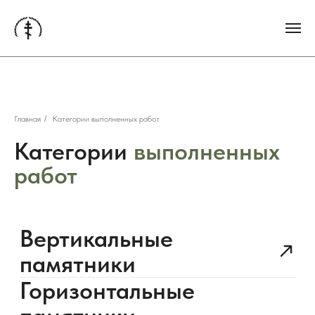
Главная
/
Категории выполненных работ
Категории
выполненных
Вертикальные
работ
памятники
Горизонтальные
памятники
Монументы и
мемориалы
Благоустройство
территории