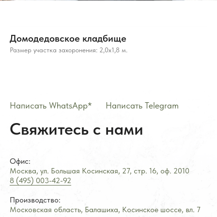
может варьироваться 10-20% от стоимости изделия
*Meta Platforms Inc. (Facebook, Instagram, WhatsApp) признана
экстремистской организацией и запрещена на территории РФ (решение
Тверского районного суда г. Москвы от 21.03.2022 г.). Оператор осуждает
деятельность Meta, но использует WhatsApp исключительно по выбору
клиента.
Домодедовское кладбище
Разработка ivanenkomarketing.ru
Размер участка захоронения: 2,0х1,8 м.
Политика конфиденциальности
© 2012-2026 ООО «Гранит-Монумент»
Написать WhatsApp*
——
Написать Telegram
Свяжитесь с нами
Офис:
Москва, ул. Большая Косинская, 27, стр. 16, оф.
2
010
8 (495) 003-42-92
Производство:
Московская область, Балашиха, Косинское шоссе, вл. 7