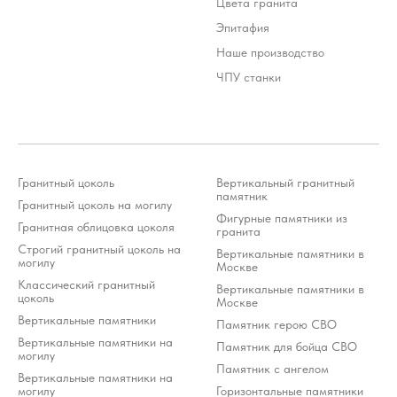
Цвета гранита
Эпитафия
Наше производство
ЧПУ станки
Гранитный цоколь
Вертикальный гранитный
памятник
Гранитный цоколь на могилу
Фигурные памятники из
Гранитная облицовка цоколя
гранита
Строгий гранитный цоколь на
Вертикальные памятники в
могилу
Москве
Классический гранитный
Вертикальные памятники в
цоколь
Москве
Вертикальные памятники
Памятник герою СВО
Вертикальные памятники на
Памятник для бойца СВО
могилу
Памятник с ангелом
Вертикальные памятники на
могилу
Горизонтальные памятники