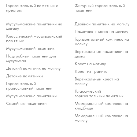
Горизонтальный памятник с
Фигурный горизонтальный
крестом
памятник
Мусульманские памятники на
Двойной памятник на могилу
могилу
Памятник книжка на могилу
Классический мусульманский
Горизонтальный комплекс на
памятник
могилу
Мусульманский памятник
Вертикальные памятники на
Надгробный памятник для
двоих
мусульман
Крест на могилу
Детский памятник на могилу
Крест из гранита
Детские памятники
Вертикальный крест на
Горизонтальный
могилу
православный памятник
Классический
Мусульманские памятники
горизонтальный памятник
Семейные памятники
Мемориальный комплекс на
кладбище
Мемориальный комплекс на
могилу