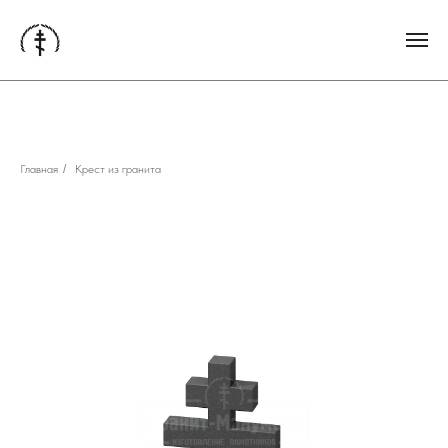
Главная
/
Крест из гранита