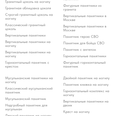
Гранитный цоколь на могилу
Фигурные памятники из
Гранитная облицовка цоколя
гранита
Строгий гранитный цоколь на
Вертикальные памятники в
могилу
Москве
Классический гранитный
Вертикальные памятники в
цоколь
Москве
Вертикальные памятники
Памятник герою СВО
Вертикальные памятники на
Памятник для бойца СВО
могилу
Памятник с ангелом
Вертикальные памятники на
могилу
Горизонтальные памятники
Горизонтальный памятник с
Фигурный горизонтальный
крестом
памятник
Мусульманские памятники на
Двойной памятник на могилу
могилу
Памятник книжка на могилу
Классический мусульманский
Горизонтальный комплекс на
памятник
могилу
Мусульманский памятник
Вертикальные памятники на
Надгробный памятник для
двоих
мусульман
Крест на могилу
Детский памятник на могилу