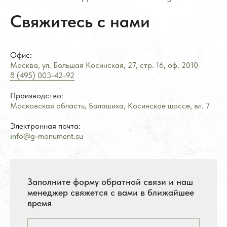
Свяжитесь с нами
Офис:
Москва, ул. Большая Косинская, 27, стр. 16, оф.
2
010
8 (495) 003-42-92
Производство:
Московская область, Балашиха, Косинское шоссе, вл. 7
Стоимость услуг зависит от выбранного продукта и
может варьироваться 10-20% от стоимости изделия
Электронная почта:
*Meta Platforms Inc. (Facebook, Instagram, WhatsApp) признана
экстремистской организацией и запрещена на территории РФ (решение
Тверского районного суда г. Москвы от 21.03.2022 г.). Оператор осуждает
i
nfo@g-monument.su
деятельность Meta, но использует WhatsApp исключительно по выбору
клиента.
Разработка ivanenkomarketing.ru
Политика конфиденциальности
Заполните форму обратной связи и наш
© 2012-2026 ООО «Гранит-Монумент»
менеджер свяжется с вами в ближайшее
время