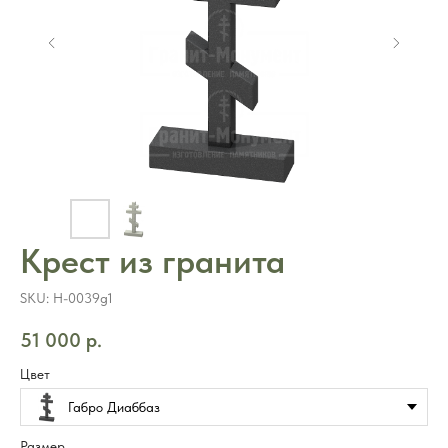
Крест из гранита
SKU:
H-0039g1
51 000
р.
Цвет
Габро Диаббаз
Размер