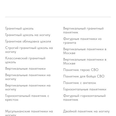
Гранитный цоколь
Вертикальный гранитный
памятник
Гранитный цоколь на могилу
Фигурные памятники из
Гранитная облицовка цоколя
гранита
Строгий гранитный цоколь на
Вертикальные памятники в
могилу
Москве
Классический гранитный
Вертикальные памятники в
цоколь
Москве
Вертикальные памятники
Памятник герою СВО
Вертикальные памятники на
Памятник для бойца СВО
могилу
Памятник с ангелом
Вертикальные памятники на
могилу
Горизонтальные памятники
Горизонтальный памятник с
Фигурный горизонтальный
крестом
памятник
Мусульманские памятники на
Двойной памятник на могилу
могилу