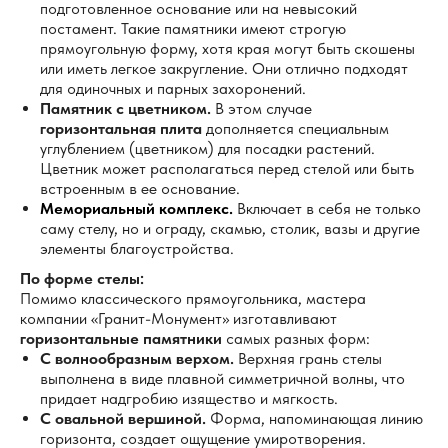
подготовленное основание или на невысокий
постамент. Такие памятники имеют строгую
прямоугольную форму, хотя края могут быть скошены
или иметь легкое закругление. Они отлично подходят
для одиночных и парных захоронений.
Памятник с цветником.
В этом случае
горизонтальная плита
дополняется специальным
углублением (цветником) для посадки растений.
Цветник может располагаться перед стелой или быть
встроенным в ее основание.
Мемориальный комплекс.
Включает в себя не только
саму стелу, но и ограду, скамью, столик, вазы и другие
элементы благоустройства.
По форме стелы:
Помимо классического прямоугольника, мастера
компании «Гранит-Монумент» изготавливают
горизонтальные памятники
самых разных форм:
С волнообразным верхом.
Верхняя грань стелы
выполнена в виде плавной симметричной волны, что
придает надгробию изящество и мягкость.
С овальной вершиной.
Форма, напоминающая линию
горизонта, создает ощущение умиротворения.