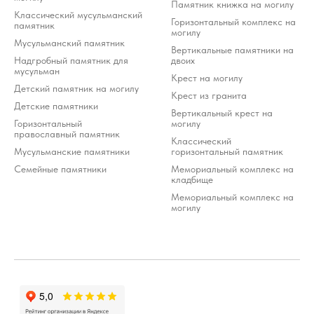
Памятник книжка на могилу
Классический мусульманский
Горизонтальный комплекс на
памятник
могилу
Мусульманский памятник
Вертикальные памятники на
Надгробный памятник для
двоих
мусульман
Крест на могилу
Детский памятник на могилу
Крест из гранита
Детские памятники
Вертикальный крест на
Горизонтальный
могилу
православный памятник
Классический
Мусульманские памятники
горизонтальный памятник
Семейные памятники
Мемориальный комплекс на
кладбище
Мемориальный комплекс на
могилу