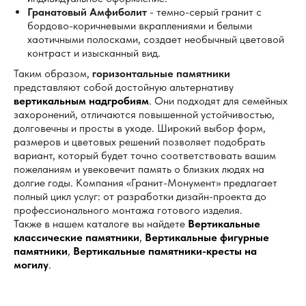
Гранатовый Амфиболит
- темно-серый гранит с
бордово-коричневыми вкраплениями и белыми
хаотичными полосками, создает необычный цветовой
контраст и изысканный вид.
8 (495) 003-42-92
Таким образом,
горизонтальные памятники
представляют собой достойную альтернативу
вертикальным надгробиям
. Они подходят для семейных
захоронений, отличаются повышенной устойчивостью,
долговечны и просты в уходе. Широкий выбор форм,
Пн-пт:
с 09:00 - 21:00
Сб-вс:
по предварительной
размеров и цветовых решений позволяет подобрать
записи
вариант, который будет точно соответствовать вашим
пожеланиям и увековечит память о близких людях на
долгие годы. Компания «Гранит-Монумент» предлагает
полный цикл услуг: от разработки дизайн-проекта до
профессионального монтажа готового изделия.
Также в нашем каталоге вы найдете
Вертикальные
классические памятники
,
Вертикальные фигурные
памятники
,
Вертикальные памятники-кресты на
могилу
.