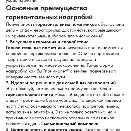
ухода из жизни.
Основные преимущества
горизонтальных надгробий
Популярность
горизонтальных памятников
обусловлена
целым рядом неоспоримых достоинств, которые делают
их привлекательным выбором для многих семей.
1. Визуальная гармония и спокойствие.
Горизонтальные памятники
визуально воспринимаются
спокойнее вертикальных аналогов. Они не перегружают
территорию и создают ощущение порядка и
умиротворения на месте захоронения. Такая форма
надгробия как бы "примиряет" с землей, подчеркивая
завершенность земного пути.
2. Идеальное решение для семейных захоронений.
Это, пожалуй, самое весомое преимущество. Одна
горизонтальная плита
может объединить на себе память
о двух, трех и даже более усопших. На широкой лицевой
части легко размещаются несколько портретов, имена,
даты жизни и эпитафии. Это не только эстетично, но и
практично: вместо нескольких отдельных памятников
создается единый
мемориальный комплекс
.
3. Долговечность и простота ухода.
Изготовленные из