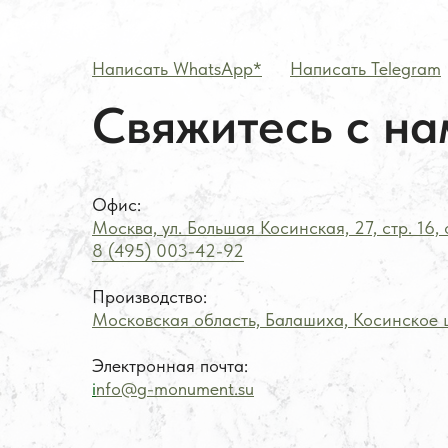
Написать WhatsApp*
——
Написать Telegram
Свяжитесь с на
Офис:
Москва, ул. Большая Косинская, 27, стр. 16,
8 (495) 003-42-92
Производство:
Московская область, Балашиха, Косинское ш
Электронная почта:
i
nfo@g-monument.su