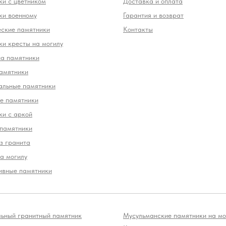
и с цветником
Доставка и оплата
ки военному
Гарантия и возврат
еские памятники
Контакты
и кресты на могилу
на памятники
амятники
альные памятники
е памятники
ки с аркой
 памятники
з гранита
а могилу
ивные памятники
льный гранитный памятник
Мусульманские памятники на мо