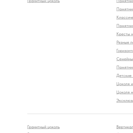
Гранитный цоколь
Памятник
Памятни
Классич
Памятник
Кресты 
Резные п
Горизонт
Семейны
Памятни
Детские
Цоколя и
Цоколя н
Эксклюз
Гранитный цоколь
Вертика