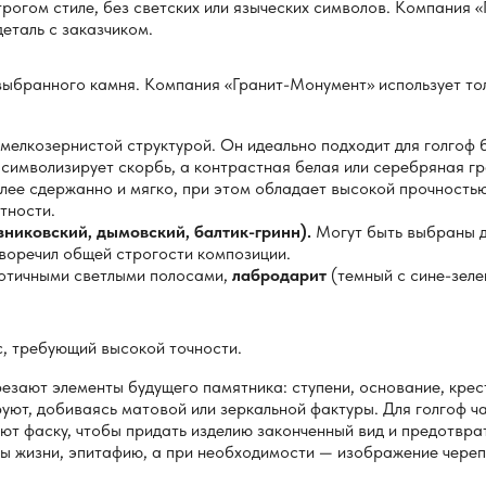
рогом стиле, без светских или языческих символов. Компания 
еталь с заказчиком.
 выбранного камня. Компания «Гранит-Монумент» использует то
мелкозернистой структурой. Он идеально подходит для голгоф 
 символизирует скорбь, а контрастная белая или серебряная г
лее сдержанно и мягко, при этом обладает высокой прочность
тности.
зниковский, дымовский, балтик-гринн).
Могут быть выбраны д
иворечил общей строгости композиции.
отичными светлыми полосами,
лабродарит
(темный с сине-зеле
, требующий высокой точности.
зают элементы будущего памятника: ступени, основание, крес
ют, добиваясь матовой или зеркальной фактуры. Для голгоф ч
ют фаску, чтобы придать изделию законченный вид и предотврат
ы жизни, эпитафию, а при необходимости — изображение череп