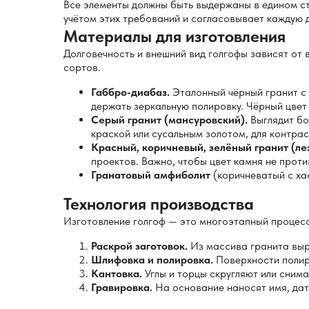
Все элементы должны быть выдержаны в едином ст
учётом этих требований и согласовывает каждую д
Материалы для изготовления
Долговечность и внешний вид голгофы зависят от
сортов.
Габбро-диабаз.
Эталонный чёрный гранит с 
держать зеркальную полировку. Чёрный цвет
Серый гранит (мансуровский).
Выглядит бо
краской или сусальным золотом, для контрас
Красный, коричневый, зелёный гранит (ле
проектов. Важно, чтобы цвет камня не прот
Гранатовый амфиболит
(коричневатый с ха
Технология производства
Изготовление голгоф — это многоэтапный процесс
Раскрой заготовок.
Из массива гранита выре
Шлифовка и полировка.
Поверхности полиру
Кантовка.
Углы и торцы скругляют или снима
Гравировка.
На основание наносят имя, дат