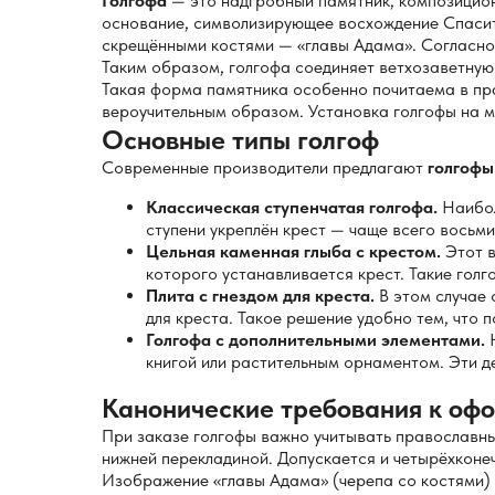
Голгофа
— это надгробный памятник, композицион
основание, символизирующее восхождение Спасите
скрещёнными костями — «главы Адама». Согласно 
Таким образом, голгофа соединяет ветхозаветную
Такая форма памятника особенно почитаема в пра
вероучительным образом. Установка голгофы на мо
Основные типы голгоф
Современные производители предлагают
голгофы
Классическая ступенчатая голгофа.
Наибол
ступени укреплён крест — чаще всего восьми
Цельная каменная глыба с крестом.
Этот в
которого устанавливается крест. Такие голг
Плита с гнездом для креста.
В этом случае 
для креста. Такое решение удобно тем, что 
Голгофа с дополнительными элементами.
Н
книгой или растительным орнаментом. Эти д
Канонические требования к оф
При заказе голгофы важно учитывать православны
нижней перекладиной. Допускается и четырёхконе
Изображение «главы Адама» (черепа со костями) 