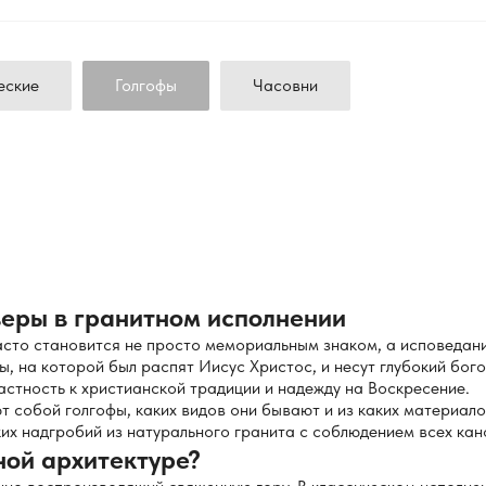
еские
Голгофы
Часовни
веры в гранитном исполнении
асто становится не просто мемориальным знаком, а исповеда
ы, на которой был распят Иисус Христос, и несут глубокий бог
стность к христианской традиции и надежду на Воскресение.
т собой голгофы, каких видов они бывают и из каких материал
ких надгробий из натурального гранита с соблюдением всех кан
ной архитектуре?