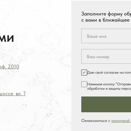
Заполните форму об
с вами в ближайшее
ми
 оф.
2
010
Даю своё согласие на по
Нажимая кнопку ”Отправит
обработки и защиты перс
оссе, вл. 7
Ознакомиться с
политикой