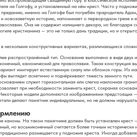
но воспроизводящий священную гору. В классическом исполнен
ля на Голгофу, и установленный на нём крест. Часто у подно
преданию, именно на Голгофе был погребён прародитель Адам,
 и новозаветную историю, напоминает о первородном грехе и е
вославии. Она не содержит излишнего декора, но благодаря с
гиле христианина — это не только дань традиции, но и открыто
в нескольких конструктивных вариантах, различающихся сложн
ее распространённый тип. Основание выполнено в виде двух ил
конечный, канонический для православия. Такая конструкция в
ариант имитирует естественную скалу или обломок горы. Из ма
офы выглядят аскетично и подчёркивают тяжесть земного пути.
основанием служит горизонтальная или слегка наклонная грани
позволяет при необходимости заменять крест, сохраняя основан
екоторые модели дополняются изображениями предстоящих —
етали делают памятник индивидуальным, но не должны нарушать
ормлению
е каноны. На таком памятнике должен быть установлен крест —
чный, но восьмиконечный считается более точным исторически и
традиционно размещается у подножия креста. Иногда добавляют