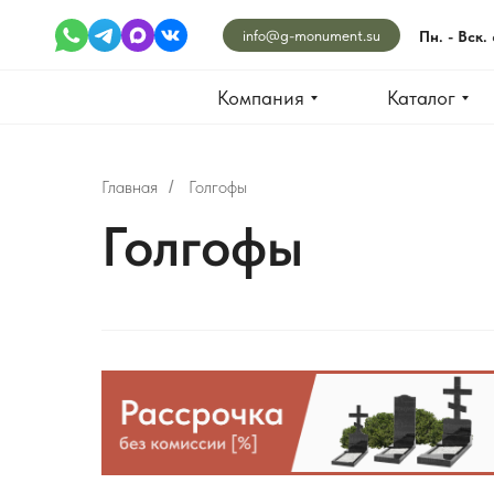
info@g-monument.su
Пн. - Вск.
Компания
Каталог
Главная
Голгофы
/
Голгофы