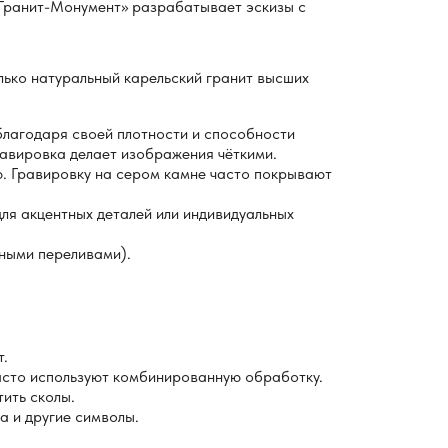
«Гранит-Монумент» разрабатывает эскизы с
лько натуральный карельский гранит высших
благодаря своей плотности и способности
равировка делает изображения чёткими.
ю. Гравировку на сером камне часто покрывают
ля акцентных деталей или индивидуальных
ными переливами).
т.
асто используют комбинированную обработку.
ить сколы.
а и другие символы.