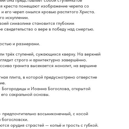
ии она представляет собой ступенчатое
жия креста помещают изображение черепа со
 и его череп омылся кровью распятого Христа.
го искуплении.
воей символике становится глубоким
е свидетельство о вере в победу над смертью.
остью и размерами.
и трёх ступеней, сужающихся кверху. На верхней
ыглядит строго и архитектурно завершённо.
ссива гранита высекается монолит, на вершине
тная плита, в которой предусмотрено отверстие
ие.
 Богородицы и Иоанна Богослова, открытой
 его сакральной основы.
 предпочтительно восьмиконечный, с косой
 богословски.
ся орудия страстей — копьё и трость с губкой.