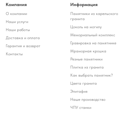
Компания
Информация
О компании
Памятники из карельского
гранита
Наши услуги
Цоколь на могилу
Наши работы
Мемориальный комплекс
Доставка и оплата
Гравировка на памятнике
Гарантия и возврат
Мраморная крошка
Контакты
Резные памятники
Плитка из гранита
Как выбрать памятник?
Цвета гранита
Эпитафия
Наше производство
ЧПУ станки
Стоимость услуг зависит от выбранного продукта и
может варьироваться 10-20% от стоимости изделия
*Meta Platforms Inc. (Facebook, Instagram, WhatsApp) признана
экстремистской организацией и запрещена на территории РФ (решение
Тверского районного суда г. Москвы от 21.03.2022 г.). Оператор осуждает
деятельность Meta, но использует WhatsApp исключительно по выбору