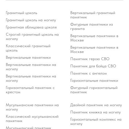
клиента.
Гранитный цоколь
Вертикальный гранитный
Разработка ivanenkomarketing.ru
памятник
Политика конфиденциальности
Гранитный цоколь на могилу
Фигурные памятники из
© 2012-2026 ООО «Гранит-Монумент»
Гранитная облицовка цоколя
гранита
Строгий гранитный цоколь на
Вертикальные памятники в
могилу
Москве
Классический гранитный
Вертикальные памятники в
цоколь
Москве
Вертикальные памятники
Памятник герою СВО
Вертикальные памятники на
Памятник для бойца СВО
могилу
Памятник с ангелом
Вертикальные памятники на
могилу
Горизонтальные памятники
Горизонтальный памятник с
Фигурный горизонтальный
крестом
памятник
Мусульманские памятники на
Двойной памятник на могилу
могилу
Памятник книжка на могилу
Классический мусульманский
Горизонтальный комплекс на
памятник
могилу
Мусульманский памятник