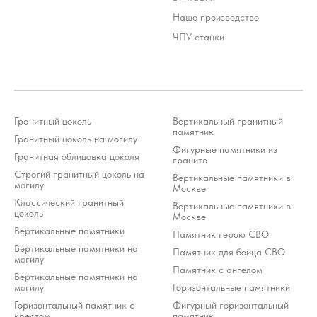
Наше производство
ЧПУ станки
Гранитный цоколь
Вертикальный гранитный
памятник
Гранитный цоколь на могилу
Фигурные памятники из
Гранитная облицовка цоколя
гранита
Строгий гранитный цоколь на
Вертикальные памятники в
могилу
Москве
Классический гранитный
Вертикальные памятники в
цоколь
Москве
Вертикальные памятники
Памятник герою СВО
Вертикальные памятники на
Памятник для бойца СВО
могилу
Памятник с ангелом
Вертикальные памятники на
могилу
Горизонтальные памятники
Горизонтальный памятник с
Фигурный горизонтальный
крестом
памятник