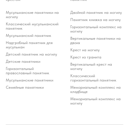
Мусульманские памятники на
Двойной памятник на могилу
могилу
Памятник книжка на могилу
Классический мусульманский
Горизонтальный комплекс на
памятник
могилу
Мусульманский памятник
Вертикальные памятники на
Надгробный памятник для
двоих
мусульман
Крест на могилу
Детский памятник на могилу
Крест из гранита
Детские памятники
Вертикальный крест на
Горизонтальный
могилу
православный памятник
Классический
Мусульманские памятники
горизонтальный памятник
Семейные памятники
Мемориальный комплекс на
кладбище
Мемориальный комплекс на
могилу