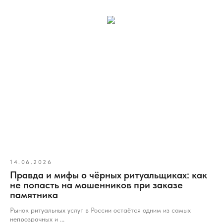
8 (495) 003-42-92
Пн-пт:
с 09:00 - 21:00
Сб-вс:
по предварительной
записи
14.06.2026
Правда и мифы о чёрных ритуальщиках: как
не попасть на мошенников при заказе
памятника
Рынок ритуальных услуг в России остаётся одним из самых
непрозрачных и ...