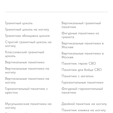
Гранитный цоколь
Вертикальный гранитный
памятник
Гранитный цоколь на могилу
Фигурные памятники из
Гранитная облицовка цоколя
гранита
Строгий гранитный цоколь на
Вертикальные памятники в
могилу
Москве
Классический гранитный
Вертикальные памятники в
цоколь
Москве
Вертикальные памятники
Памятник герою СВО
Вертикальные памятники на
Памятник для бойца СВО
могилу
Памятник с ангелом
Вертикальные памятники на
могилу
Горизонтальные памятники
Горизонтальный памятник с
Фигурный горизонтальный
крестом
памятник
Мусульманские памятники на
Двойной памятник на могилу
могилу
Памятник книжка на могилу