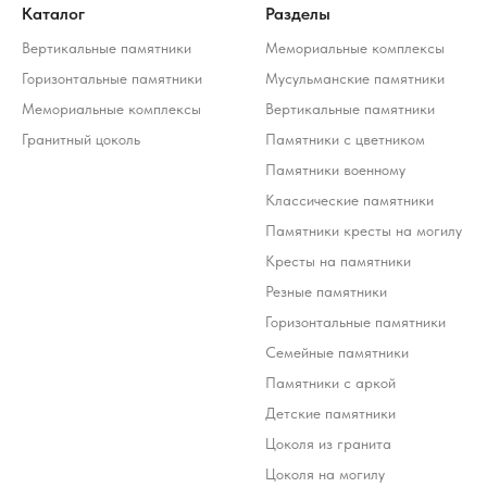
Каталог
Разделы
Вертикальные памятники
Мемориальные комплексы
Горизонтальные памятники
Мусульманские памятники
Мемориальные комплексы
Вертикальные памятники
Стоимость услуг зависит от выбранного продукта и
может варьироваться 10-20% от стоимости изделия
Гранитный цоколь
Памятники с цветником
*Meta Platforms Inc. (Facebook, Instagram, WhatsApp) признана
экстремистской организацией и запрещена на территории РФ (решение
Тверского районного суда г. Москвы от 21.03.2022 г.). Оператор осуждает
Памятники военному
деятельность Meta, но использует WhatsApp исключительно по выбору
клиента.
Классические памятники
Разработка ivanenkomarketing.ru
Памятники кресты на могилу
Политика конфиденциальности
Кресты на памятники
© 2012-2026 ООО «Гранит-Монумент»
Резные памятники
Горизонтальные памятники
Семейные памятники
Памятники с аркой
Детские памятники
Цоколя из гранита
Цоколя на могилу