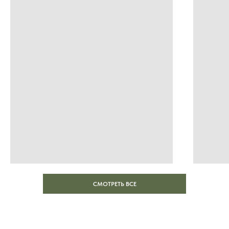
8 (495) 003-42-92
СМОТРЕТЬ ВСЕ
Пн-пт:
с 09:00 - 21:00
Сб-вс:
по предварительной