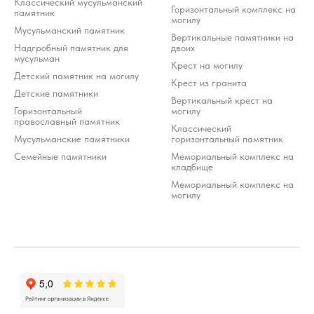
Классический мусульманский
Горизонтальный комплекс на
памятник
могилу
Мусульманский памятник
Вертикальные памятники на
Надгробный памятник для
двоих
мусульман
Крест на могилу
Детский памятник на могилу
Крест из гранита
Детские памятники
Вертикальный крест на
Горизонтальный
могилу
православный памятник
Классический
Мусульманские памятники
горизонтальный памятник
Семейные памятники
Мемориальный комплекс на
кладбище
Мемориальный комплекс на
могилу