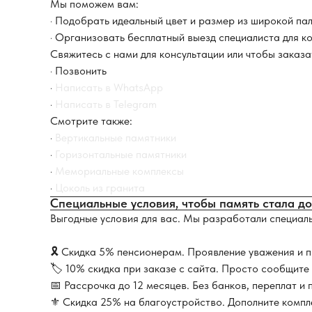
Мы поможем вам:
· Подобрать идеальный цвет и размер из широкой па
· Организовать бесплатный выезд специалиста для ко
Свяжитесь с нами для консультации или чтобы заказ
·
Позвонить
·
Написать в WhatsApp
·
Написать в Telegram
Смотрите также:
·
Вертикальные памятники
·
Горизонтальные памятники
·
Мемориальные комплексы
·
Цоколь из гранита
Специальные условия, чтобы память стала д
Выгодные условия для вас. Мы разработали специаль
🎗 Скидка 5% пенсионерам. Проявление уважения и 
🏷 10% скидка при заказе с сайта. Просто сообщите
📅 Рассрочка до 12 месяцев. Без банков, переплат и
⚜️ Скидка 25% на благоустройство. Дополните компл