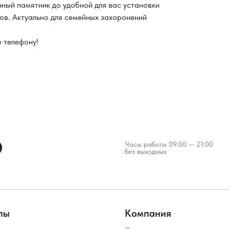
нный памятник до удобной для вас установки
ков. Актуально для семейных захоронений
о телефону!
Часы работы 09:00 — 21:00
без выходных
лы
Компания