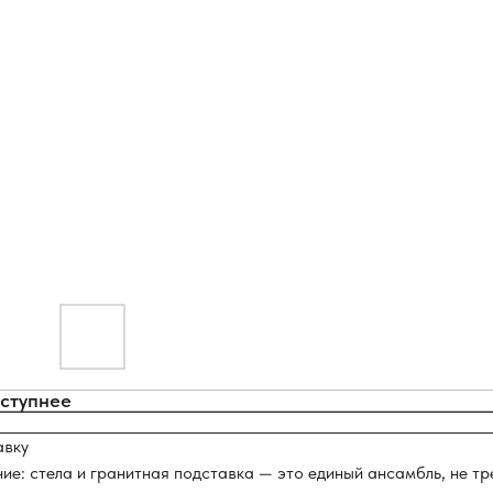
оступнее
авку
ние: стела и гранитная подставка — это единый ансамбль, не т