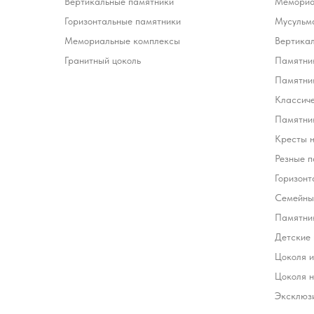
Вертикальные памятники
Мемориа
Горизонтальные памятники
Мусульм
Мемориальные комплексы
Вертика
Гранитный цоколь
Памятник
Памятни
Классич
Памятник
Кресты 
Резные п
Горизонт
Семейны
Памятни
Детские
Цоколя и
Цоколя н
Эксклюз