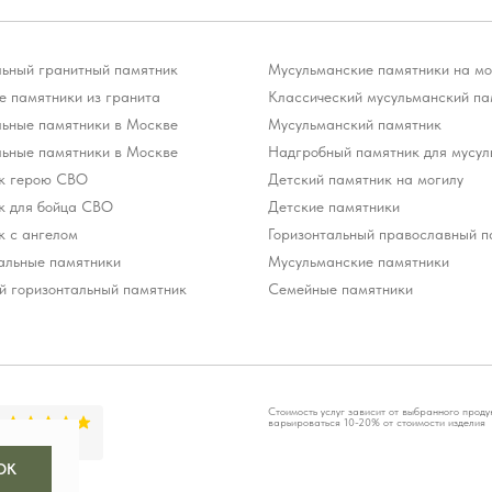
льный гранитный памятник
Мусульманские памятники на мо
 памятники из гранита
Классический мусульманский па
льные памятники в Москве
Мусульманский памятник
льные памятники в Москве
Надгробный памятник для мусул
к герою СВО
Детский памятник на могилу
к для бойца СВО
Детские памятники
к с ангелом
Горизонтальный православный п
альные памятники
Мусульманские памятники
й горизонтальный памятник
Семейные памятники
Стоимость услуг зависит от выбранного проду
варьироваться 10-20% от стоимости изделия
OK