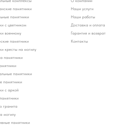
льные комплексы
О компании
анские памятники
Наши услуги
льные памятники
Наши работы
и с цветником
Доставка и оплата
ки военному
Гарантия и возврат
еские памятники
Контакты
и кресты на могилу
на памятники
амятники
альные памятники
е памятники
ки с аркой
 памятники
з гранита
а могилу
ивные памятники