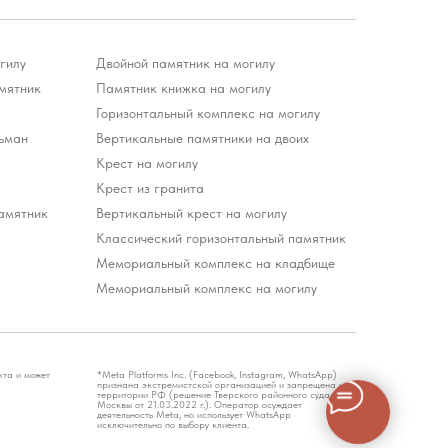
гилу
Двойной памятник на могилу
мятник
Памятник книжка на могилу
Горизонтальный комплекс на могилу
ьман
Вертикальные памятники на двоих
Крест на могилу
Крест из гранита
амятник
Вертикальный крест на могилу
Классический горизонтальный памятник
Мемориальный комплекс на кладбище
Мемориальный комплекс на могилу
кта и может
*Meta Platforms Inc. (Facebook, Instagram, WhatsApp)
признана экстремистской организацией и запрещена на
территории РФ (решение Тверского районного суда г.
Москвы от 21.03.2022 г.). Оператор осуждает
деятельность Meta, но использует WhatsApp
исключительно по выбору клиента.