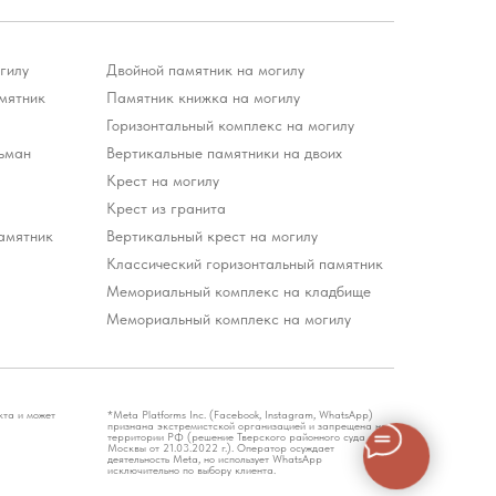
гилу
Двойной памятник на могилу
мятник
Памятник книжка на могилу
Горизонтальный комплекс на могилу
ьман
Вертикальные памятники на двоих
Крест на могилу
Крест из гранита
амятник
Вертикальный крест на могилу
Классический горизонтальный памятник
Мемориальный комплекс на кладбище
Мемориальный комплекс на могилу
кта и может
*Meta Platforms Inc. (Facebook, Instagram, WhatsApp)
признана экстремистской организацией и запрещена на
территории РФ (решение Тверского районного суда г.
Москвы от 21.03.2022 г.). Оператор осуждает
деятельность Meta, но использует WhatsApp
исключительно по выбору клиента.