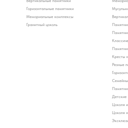
Вертикальные памятники
Мемориа
Горизонтальные памятники
Мусульм
Мемориальные комплексы
Вертика
Гранитный цоколь
Памятник
Памятни
Классич
Памятник
Кресты 
Резные п
Горизонт
Семейны
Памятни
Детские
Цоколя и
Цоколя н
Эксклюз