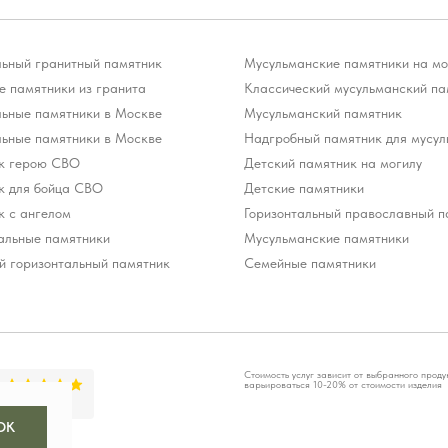
льный гранитный памятник
Мусульманские памятники на мо
 памятники из гранита
Классический мусульманский па
льные памятники в Москве
Мусульманский памятник
льные памятники в Москве
Надгробный памятник для мусул
к герою СВО
Детский памятник на могилу
к для бойца СВО
Детские памятники
к с ангелом
Горизонтальный православный п
альные памятники
Мусульманские памятники
й горизонтальный памятник
Семейные памятники
Стоимость услуг зависит от выбранного проду
варьироваться 10-20% от стоимости изделия
OK