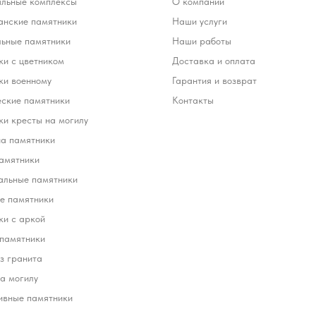
льные комплексы
О компании
анские памятники
Наши услуги
льные памятники
Наши работы
и с цветником
Доставка и оплата
ки военному
Гарантия и возврат
еские памятники
Контакты
и кресты на могилу
на памятники
амятники
альные памятники
е памятники
ки с аркой
 памятники
з гранита
а могилу
ивные памятники