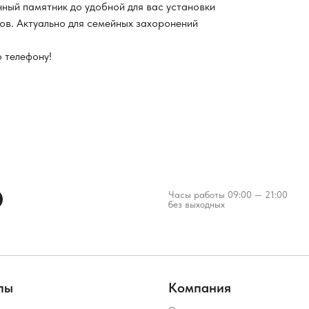
нный памятник до удобной для вас установки
ков. Актуально для семейных захоронений
о телефону!
Часы работы 09:00 — 21:00
без выходных
лы
Компания