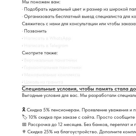
Мы поможем вам:
· Подобрать идеальный цвет и размер из широкой па
· Организовать бесплатный выезд специалиста для ко
Свяжитесь с нами для консультации или чтобы заказ
·
Позвонить
·
Написать в WhatsApp
·
Написать в Telegram
Смотрите также:
·
Вертикальные памятники
·
Горизонтальные памятники
·
Мемориальные комплексы
·
Цоколь из гранита
Специальные условия, чтобы память стала д
Выгодные условия для вас. Мы разработали специаль
🎗 Скидка 5% пенсионерам. Проявление уважения и 
🏷 10% скидка при заказе с сайта. Просто сообщите
📅 Рассрочка до 12 месяцев. Без банков, переплат и
⚜️ Скидка 25% на благоустройство. Дополните компл