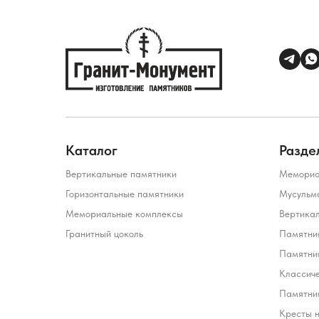
Каталог
Разде
Вертикальные памятники
Мемориа
Горизонтальные памятники
Мусульм
Мемориальные комплексы
Вертика
Гранитный цоколь
Памятник
Памятни
Классич
Памятник
Кресты 