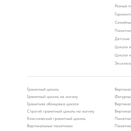
Резные п
Горизонт
Семейны
Памятни
Детские
Цоколя и
Цоколя н
Эксклюз
Гранитный цоколь
Вертика
Гранитный цоколь на могилу
Фигурные
Гранитная облицовка цоколя
Вертика
Строгий гранитный цоколь на могилу
Вертика
Классический гранитный цоколь
Памятни
Вертикальные памятники
Памятни