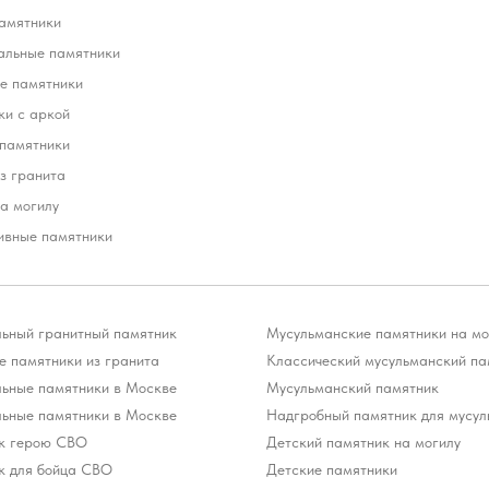
амятники
альные памятники
е памятники
ки с аркой
 памятники
з гранита
а могилу
ивные памятники
льный гранитный памятник
Мусульманские памятники на мо
 памятники из гранита
Классический мусульманский па
льные памятники в Москве
Мусульманский памятник
льные памятники в Москве
Надгробный памятник для мусул
к герою СВО
Детский памятник на могилу
к для бойца СВО
Детские памятники