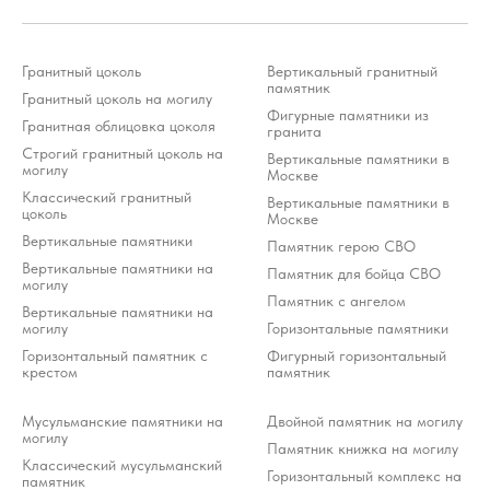
Гранитный цоколь
Вертикальный гранитный
памятник
Гранитный цоколь на могилу
Стоимость услуг зависит от выбранного продукта и
может варьироваться 10-20% от стоимости изделия
Фигурные памятники из
Гранитная облицовка цоколя
*Meta Platforms Inc. (Facebook, Instagram, WhatsApp) признана
гранита
экстремистской организацией и запрещена на территории РФ (решение
Тверского районного суда г. Москвы от 21.03.2022 г.). Оператор осуждает
Строгий гранитный цоколь на
деятельность Meta, но использует WhatsApp исключительно по выбору
Вертикальные памятники в
клиента.
могилу
Москве
Классический гранитный
Вертикальные памятники в
Разработка ivanenkomarketing.ru
цоколь
Москве
Политика конфиденциальности
Вертикальные памятники
Памятник герою СВО
© 2012-2026 ООО «Гранит-Монумент»
Вертикальные памятники на
Памятник для бойца СВО
могилу
Памятник с ангелом
Вертикальные памятники на
могилу
Горизонтальные памятники
Горизонтальный памятник с
Фигурный горизонтальный
крестом
памятник
Мусульманские памятники на
Двойной памятник на могилу
могилу
Памятник книжка на могилу
Классический мусульманский
Горизонтальный комплекс на
памятник