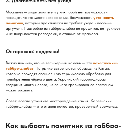
3. Долговечность без ухода
Москвичи — люди занятые и у них порой нет возможности
посещать часто место захоронения. Возможность
установить
памятник
, который практически не требует ухода - весомый
аргумент. Надгробие из габбро-диабаз не крошится, не тускнеет
и не покрывается разводами, в отличие от мрамора.
Осторожно: подделки!
Важно помнить, что не весь чёрный камень — это
качественный
габбро-диабаз
. На рынке встречаются образцы из Китая,
которые проходят специальную термическую обработку для
приобретения чёрного цвета. Украинский габбро-диабаз
содержит много железа, из-за чего гравировка со временем
может ржаветь.
Совет: всегда уточняйте месторождение камня. Карельский
габбро-диабаз — это эталон качества, проверенный временем.
Как выбрать памятник из габбро-