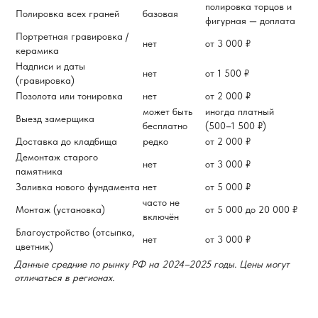
полировка торцов и
Полировка всех граней
базовая
фигурная — доплата
Портретная гравировка /
нет
от 3 000 ₽
керамика
Надписи и даты
нет
от 1 500 ₽
(гравировка)
Позолота или тонировка
нет
от 2 000 ₽
может быть
иногда платный
Выезд замерщика
бесплатно
(500–1 500 ₽)
Доставка до кладбища
редко
от 2 000 ₽
Демонтаж старого
нет
от 3 000 ₽
памятника
Заливка нового фундамента
нет
от 5 000 ₽
часто не
Монтаж (установка)
от 5 000 до 20 000 ₽
включён
Благоустройство (отсыпка,
нет
от 3 000 ₽
цветник)
Данные средние по рынку РФ на 2024–2025 годы. Цены могут
отличаться в регионах.