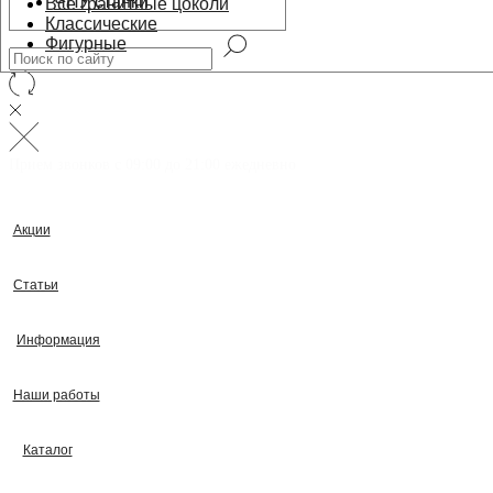
ЧПУ станки
Все гранитные цоколи
Классические
Фигурные
Прием звонков с 09:00 до 21:00 ежедневно
Акции
Статьи
Информация
Наши работы
Каталог