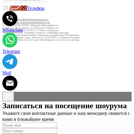
Телефон
Политика конфиденциальности
Разработка ivanenkomarketing.ru
© 2012-2026 ООО «Гранит-Монумент»
Стоимость услуг зависит от выбранного продукта и
WhatsApp
может варьироваться 10-20% от стоимости изделия
*Meta Platforms Inc. (Facebook, Instagram, WhatsApp) признана
экстремистской организацией и запрещена на территории РФ (решение
Тверского районного суда г. Москвы от 21.03.2022 г.). Оператор осуждает
деятельность Meta, но использует WhatsApp исключительно по выбору
клиента.
Telegram
Mail
Записаться на посещение шоурума
Укажите свои контактные данные и наш менеджер свяжется с
вами в ближайшее время