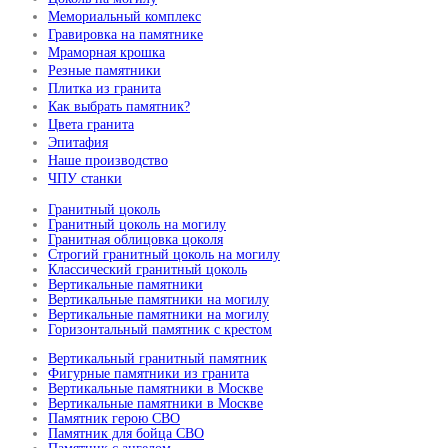
Мемориальный комплекс
Гравировка на памятнике
Мраморная крошка
Резные памятники
Плитка из гранита
Как выбрать памятник?
Цвета гранита
Эпитафия
Наше производство
ЧПУ станки
Гранитный цоколь
Гранитный цоколь на могилу
Гранитная облицовка цоколя
Строгий гранитный цоколь на могилу
Классический гранитный цоколь
Вертикальные памятники
Вертикальные памятники на могилу
Вертикальные памятники на могилу
Горизонтальный памятник с крестом
Вертикальный гранитный памятник
Фигурные памятники из гранита
Вертикальные памятники в Москве
Вертикальные памятники в Москве
Памятник герою СВО
Памятник для бойца СВО