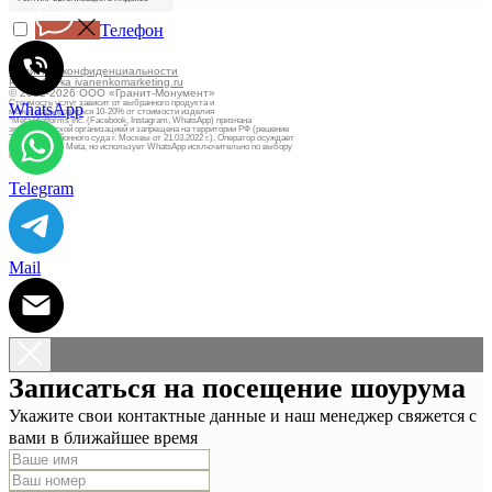
Телефон
Политика конфиденциальности
Разработка ivanenkomarketing.ru
© 2012-2026 ООО «Гранит-Монумент»
Стоимость услуг зависит от выбранного продукта и
WhatsApp
может варьироваться 10-20% от стоимости изделия
*Meta Platforms Inc. (Facebook, Instagram, WhatsApp) признана
экстремистской организацией и запрещена на территории РФ (решение
Тверского районного суда г. Москвы от 21.03.2022 г.). Оператор осуждает
деятельность Meta, но использует WhatsApp исключительно по выбору
клиента.
Telegram
Mail
Записаться на посещение шоурума
Укажите свои контактные данные и наш менеджер свяжется с
вами в ближайшее время