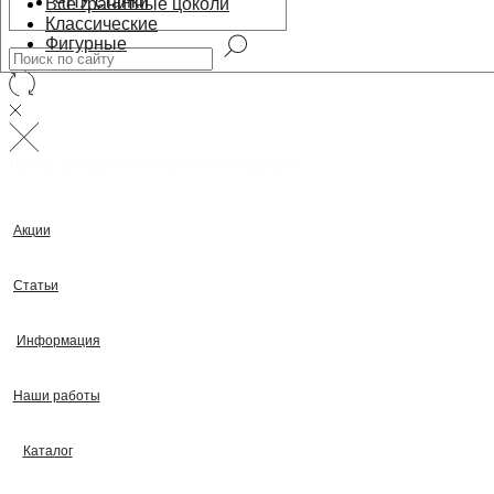
ЧПУ станки
Все гранитные цоколи
Классические
Фигурные
Прием звонков с 09:00 до 21:00 ежедневно
Акции
Статьи
Информация
Наши работы
Каталог