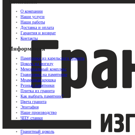
Компания
О компании
Наши услуги
Наши работы
Доставка и оплата
Гарантия и возврат
Контакты
Информация
Памятники из карельского гранита
Цоколь на могилу
Мемориальный комплекс
Гравировка на памятнике
Мраморная крошка
Резные памятники
Плитка из гранита
Как выбрать памятник?
Цвета гранита
Эпитафия
Наше производство
ЧПУ станки
Гранитный цоколь