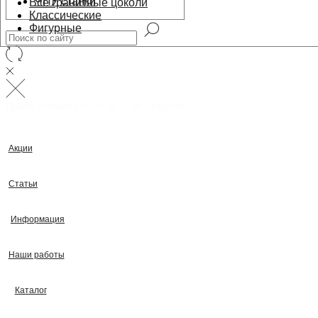
ЧПУ станки
Все гранитные цоколи
Классические
Фигурные
Прием звонков с 09:00 до 21:00 ежедневно
Акции
Статьи
Информация
Наши работы
Каталог