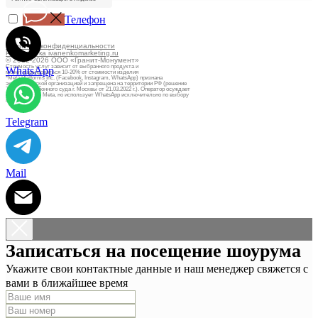
Телефон
Политика конфиденциальности
Разработка ivanenkomarketing.ru
© 2012-2026 ООО «Гранит-Монумент»
Стоимость услуг зависит от выбранного продукта и
WhatsApp
может варьироваться 10-20% от стоимости изделия
*Meta Platforms Inc. (Facebook, Instagram, WhatsApp) признана
экстремистской организацией и запрещена на территории РФ (решение
Тверского районного суда г. Москвы от 21.03.2022 г.). Оператор осуждает
деятельность Meta, но использует WhatsApp исключительно по выбору
клиента.
Telegram
Mail
Записаться на посещение шоурума
Укажите свои контактные данные и наш менеджер свяжется с
вами в ближайшее время