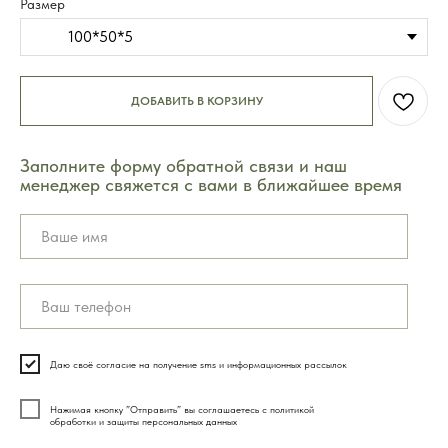
Размер
100*50*5
ДОБАВИТЬ В КОРЗИНУ
Заполните форму обратной связи и наш
менеджер свяжется с вами в ближайшее время
8 (495) 003-42-92
Часы работы 09:00 — 21:00
без выходных
Даю своё согласие на получение sms и информационных рассылок
Нажимая кнопку ”Отправить” вы соглашаетесь с политикой
обработки и защиты персональных данных