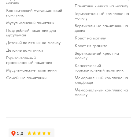
могилу
Памятник книжка на могилу
Классический мусульманский
Горизонтальный комплекс на
памятник
могилу
Мусульманский памятник
Вертикальные памятники на
Надгробный памятник для
двоих
мусульман
Крест на могилу
Детский памятник на могилу
Крест из гранита
Детские памятники
Вертикальный крест на
Горизонтальный
могилу
православный памятник
Классический
Мусульманские памятники
горизонтальный памятник
Семейные памятники
Мемориальный комплекс на
кладбище
Мемориальный комплекс на
могилу