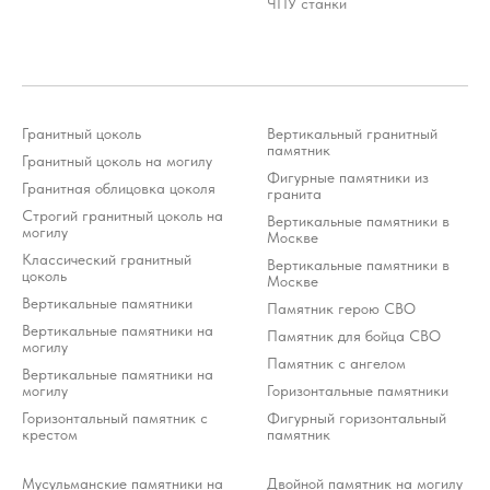
ЧПУ станки
Стоимость услуг зависит от выбранного продукта и
может варьироваться 10-20% от стоимости изделия
*Meta Platforms Inc. (Facebook, Instagram, WhatsApp) признана
экстремистской организацией и запрещена на территории РФ (решение
Тверского районного суда г. Москвы от 21.03.2022 г.). Оператор осуждает
деятельность Meta, но использует WhatsApp исключительно по выбору
клиента.
Разработка ivanenkomarketing.ru
Гранитный цоколь
Вертикальный гранитный
Политика конфиденциальности
памятник
© 2012-2026 ООО «Гранит-Монумент»
Гранитный цоколь на могилу
Фигурные памятники из
Гранитная облицовка цоколя
гранита
Строгий гранитный цоколь на
Вертикальные памятники в
могилу
Москве
Классический гранитный
Вертикальные памятники в
цоколь
Москве
Вертикальные памятники
Памятник герою СВО
Вертикальные памятники на
Памятник для бойца СВО
могилу
Памятник с ангелом
Вертикальные памятники на
могилу
Горизонтальные памятники
Горизонтальный памятник с
Фигурный горизонтальный
крестом
памятник
Мусульманские памятники на
Двойной памятник на могилу