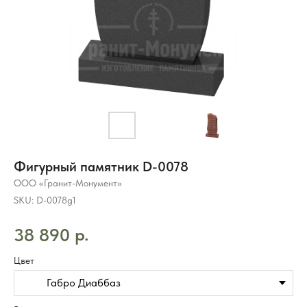
Фигурный памятник D-0078
ООО «Гранит-Монумент»
SKU:
D-0078g1
р.
38 890
Цвет
Габро Диаббаз