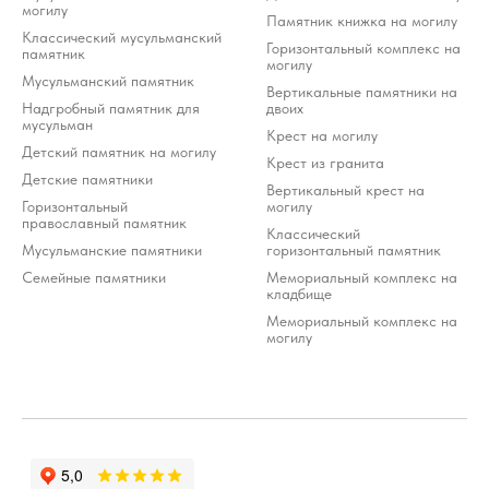
могилу
Памятник книжка на могилу
Классический мусульманский
Горизонтальный комплекс на
памятник
могилу
Мусульманский памятник
Вертикальные памятники на
Надгробный памятник для
двоих
мусульман
Крест на могилу
Детский памятник на могилу
Крест из гранита
Детские памятники
Вертикальный крест на
Горизонтальный
могилу
православный памятник
Классический
Мусульманские памятники
горизонтальный памятник
Семейные памятники
Мемориальный комплекс на
кладбище
Мемориальный комплекс на
могилу