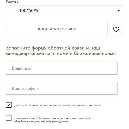
Размер
100*50*5
ДОБАВИТЬ В КОРЗИНУ
Заполните форму обратной связи и наш
менеджер свяжется с вами в ближайшее время
8 (495) 003-42-92
Часы работы 09:00 — 21:00
без выходных
Даю своё согласие на получение sms и информационных рассылок
Нажимая кнопку ”Отправить” вы соглашаетесь с политикой
обработки и защиты персональных данных