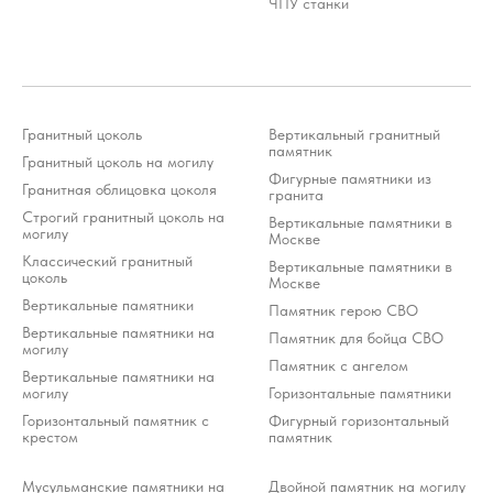
ЧПУ станки
Стоимость услуг зависит от выбранного продукта и
может варьироваться 10-20% от стоимости изделия
*Meta Platforms Inc. (Facebook, Instagram, WhatsApp) признана
экстремистской организацией и запрещена на территории РФ (решение
Тверского районного суда г. Москвы от 21.03.2022 г.). Оператор осуждает
деятельность Meta, но использует WhatsApp исключительно по выбору
клиента.
Разработка ivanenkomarketing.ru
Гранитный цоколь
Вертикальный гранитный
Политика конфиденциальности
памятник
© 2012-2026 ООО «Гранит-Монумент»
Гранитный цоколь на могилу
Фигурные памятники из
Гранитная облицовка цоколя
гранита
Строгий гранитный цоколь на
Вертикальные памятники в
могилу
Москве
Классический гранитный
Вертикальные памятники в
цоколь
Москве
Вертикальные памятники
Памятник герою СВО
Вертикальные памятники на
Памятник для бойца СВО
могилу
Памятник с ангелом
Вертикальные памятники на
могилу
Горизонтальные памятники
Горизонтальный памятник с
Фигурный горизонтальный
крестом
памятник
Мусульманские памятники на
Двойной памятник на могилу