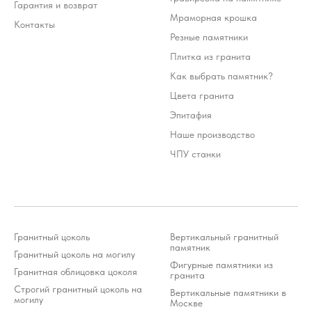
Гарантия и возврат
Мраморная крошка
Контакты
Резные памятники
Плитка из гранита
Как выбрать памятник?
Цвета гранита
Эпитафия
Наше производство
ЧПУ станки
Гранитный цоколь
Вертикальный гранитный
памятник
Гранитный цоколь на могилу
Фигурные памятники из
Гранитная облицовка цоколя
гранита
Строгий гранитный цоколь на
Стоимость услуг зависит от выбранного продукта и
Вертикальные памятники в
может варьироваться 10-20% от стоимости изделия
могилу
Москве
*Meta Platforms Inc. (Facebook, Instagram, WhatsApp) признана
экстремистской организацией и запрещена на территории РФ (решение