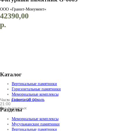
ООО «Гранит-Монумент»
42390,00
р.
ДОБАВИТЬ В КОРЗИНУ
Каталог
Вертикальные памятники
Горизонтальные памятники
Мемориальные комплексы
Часы работы 09:00 —
Гранитный цоколь
21:00
без выходных
Разделы
Мемориальные комплексы
Мусульманские памятники
Вертикальные памятники