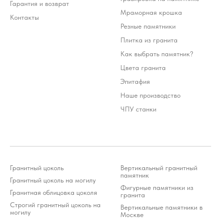
Гарантия и возврат
Мраморная крошка
Контакты
Резные памятники
Плитка из гранита
Как выбрать памятник?
Цвета гранита
Эпитафия
Наше производство
ЧПУ станки
Гранитный цоколь
Вертикальный гранитный
памятник
Гранитный цоколь на могилу
Фигурные памятники из
Гранитная облицовка цоколя
гранита
Строгий гранитный цоколь на
Стоимость услуг зависит от выбранного продукта и
Вертикальные памятники в
может варьироваться 10-20% от стоимости изделия
могилу
Москве
*Meta Platforms Inc. (Facebook, Instagram, WhatsApp) признана
экстремистской организацией и запрещена на территории РФ (решение