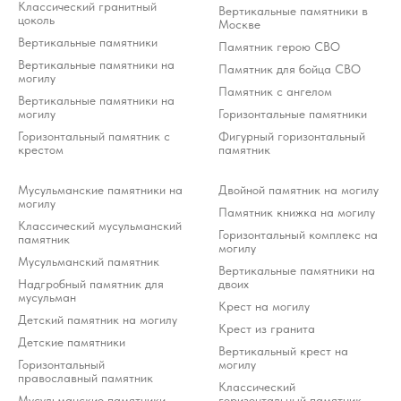
Классический гранитный
Тверского районного суда г. Москвы от 21.03.2022 г.). Оператор осуждает
Вертикальные памятники в
деятельность Meta, но использует WhatsApp исключительно по выбору
цоколь
клиента.
Москве
Вертикальные памятники
Памятник герою СВО
Разработка ivanenkomarketing.ru
Вертикальные памятники на
Памятник для бойца СВО
Политика конфиденциальности
могилу
Памятник с ангелом
© 2012-2026 ООО «Гранит-Монумент»
Вертикальные памятники на
могилу
Горизонтальные памятники
Горизонтальный памятник с
Фигурный горизонтальный
крестом
памятник
Мусульманские памятники на
Двойной памятник на могилу
могилу
Памятник книжка на могилу
Классический мусульманский
Горизонтальный комплекс на
памятник
могилу
Мусульманский памятник
Вертикальные памятники на
Надгробный памятник для
двоих
мусульман
Крест на могилу
Детский памятник на могилу
Крест из гранита
Детские памятники
Вертикальный крест на
Горизонтальный
могилу
православный памятник
Классический
Мусульманские памятники
горизонтальный памятник