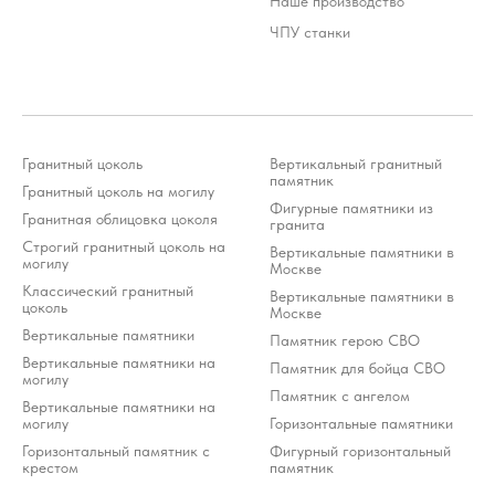
Наше производство
ЧПУ станки
Гранитный цоколь
Вертикальный гранитный
Стоимость услуг зависит от выбранного продукта и
может варьироваться 10-20% от стоимости изделия
памятник
Гранитный цоколь на могилу
*Meta Platforms Inc. (Facebook, Instagram, WhatsApp) признана
экстремистской организацией и запрещена на территории РФ (решение
Фигурные памятники из
Тверского районного суда г. Москвы от 21.03.2022 г.). Оператор осуждает
Гранитная облицовка цоколя
деятельность Meta, но использует WhatsApp исключительно по выбору
гранита
клиента.
Строгий гранитный цоколь на
Вертикальные памятники в
могилу
Москве
Разработка ivanenkomarketing.ru
Классический гранитный
Вертикальные памятники в
Политика конфиденциальности
цоколь
Москве
© 2012-2026 ООО «Гранит-Монумент»
Вертикальные памятники
Памятник герою СВО
Вертикальные памятники на
Памятник для бойца СВО
могилу
Памятник с ангелом
Вертикальные памятники на
могилу
Горизонтальные памятники
Горизонтальный памятник с
Фигурный горизонтальный
крестом
памятник