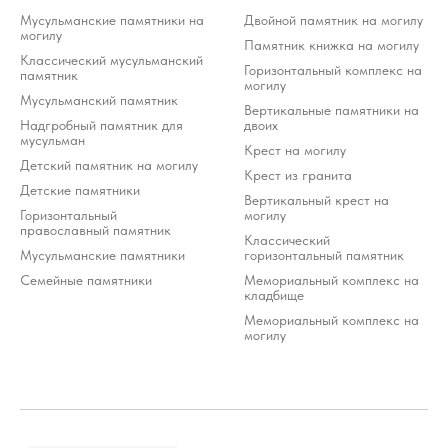
Мусульманские памятники на
Двойной памятник на могилу
могилу
Памятник книжка на могилу
Классический мусульманский
Горизонтальный комплекс на
памятник
могилу
Мусульманский памятник
Вертикальные памятники на
Надгробный памятник для
двоих
мусульман
Крест на могилу
Детский памятник на могилу
Крест из гранита
Детские памятники
Вертикальный крест на
Горизонтальный
могилу
православный памятник
Классический
Мусульманские памятники
горизонтальный памятник
Семейные памятники
Мемориальный комплекс на
кладбище
Мемориальный комплекс на
могилу