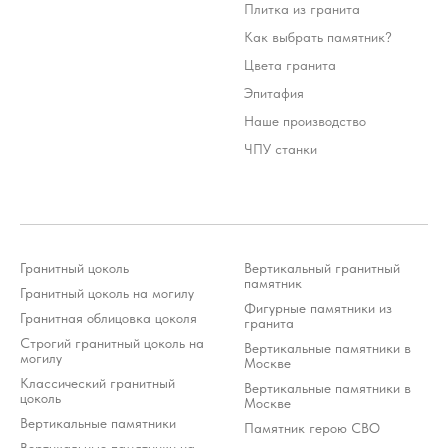
Плитка из гранита
Как выбрать памятник?
Цвета гранита
Эпитафия
Наше производство
ЧПУ станки
Стоимость услуг зависит от выбранного продукта и
может варьироваться 10-20% от стоимости изделия
*Meta Platforms Inc. (Facebook, Instagram, WhatsApp) признана
Гранитный цоколь
Вертикальный гранитный
экстремистской организацией и запрещена на территории РФ (решение
Тверского районного суда г. Москвы от 21.03.2022 г.). Оператор осуждает
памятник
деятельность Meta, но использует WhatsApp исключительно по выбору
Гранитный цоколь на могилу
клиента.
Фигурные памятники из
Гранитная облицовка цоколя
гранита
Разработка ivanenkomarketing.ru
Строгий гранитный цоколь на
Вертикальные памятники в
Политика конфиденциальности
могилу
Москве
© 2012-2026 ООО «Гранит-Монумент»
Классический гранитный
Вертикальные памятники в
цоколь
Москве
Вертикальные памятники
Памятник герою СВО