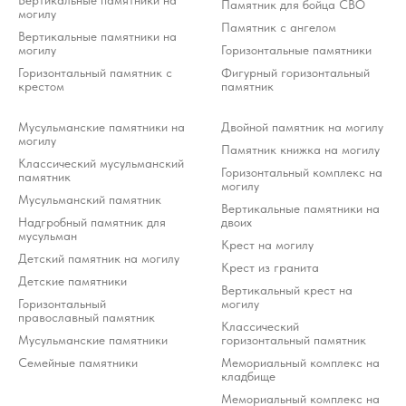
Вертикальные памятники на
Памятник для бойца СВО
могилу
Памятник с ангелом
Вертикальные памятники на
могилу
Горизонтальные памятники
Горизонтальный памятник с
Фигурный горизонтальный
крестом
памятник
Мусульманские памятники на
Двойной памятник на могилу
могилу
Памятник книжка на могилу
Классический мусульманский
Горизонтальный комплекс на
памятник
могилу
Мусульманский памятник
Вертикальные памятники на
Надгробный памятник для
двоих
мусульман
Крест на могилу
Детский памятник на могилу
Крест из гранита
Детские памятники
Вертикальный крест на
Горизонтальный
могилу
православный памятник
Классический
Мусульманские памятники
горизонтальный памятник
Семейные памятники
Мемориальный комплекс на
кладбище
Мемориальный комплекс на