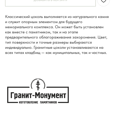
ДОБАВИТЬ В КОРЗИНУ
Классический цоколь выполняется из натурального камня
8 (495) 003-42-92
и служит опорным элементом для будущего
мемориального комплекса. Он может быть установлен
Часы работы 09:00 — 21:00
как вместе с памятником, так и на этапе
без выходных
предварительного облагораживания захоронения. Цвет,
тип поверхности и точные размеры выбираются
индивидуально. Гранитные цоколи устанавливаются на
всех типах кладбищ — как муниципальных, так и частных.