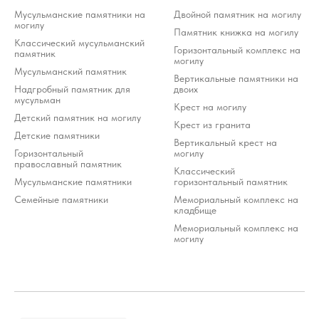
Мусульманские памятники на
Двойной памятник на могилу
могилу
Памятник книжка на могилу
Классический мусульманский
Горизонтальный комплекс на
памятник
могилу
Мусульманский памятник
Вертикальные памятники на
Надгробный памятник для
двоих
мусульман
Крест на могилу
Детский памятник на могилу
Крест из гранита
Детские памятники
Вертикальный крест на
Горизонтальный
могилу
православный памятник
Классический
Мусульманские памятники
горизонтальный памятник
Семейные памятники
Мемориальный комплекс на
кладбище
Мемориальный комплекс на
могилу