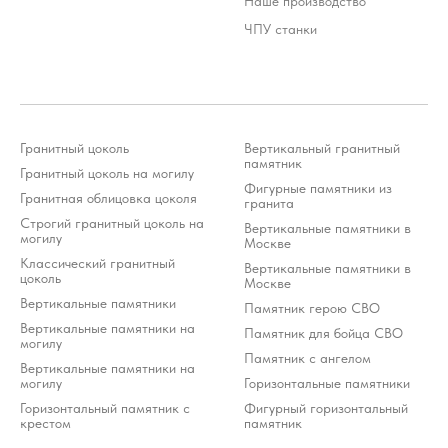
Наше производство
ЧПУ станки
Гранитный цоколь
Вертикальный гранитный
Стоимость услуг зависит от выбранного продукта и
может варьироваться 10-20% от стоимости изделия
памятник
Гранитный цоколь на могилу
*Meta Platforms Inc. (Facebook, Instagram, WhatsApp) признана
экстремистской организацией и запрещена на территории РФ (решение
Фигурные памятники из
Тверского районного суда г. Москвы от 21.03.2022 г.). Оператор осуждает
Гранитная облицовка цоколя
деятельность Meta, но использует WhatsApp исключительно по выбору
гранита
клиента.
Строгий гранитный цоколь на
Вертикальные памятники в
могилу
Москве
Разработка ivanenkomarketing.ru
Классический гранитный
Вертикальные памятники в
Политика конфиденциальности
цоколь
Москве
© 2012-2026 ООО «Гранит-Монумент»
Вертикальные памятники
Памятник герою СВО
Вертикальные памятники на
Памятник для бойца СВО
могилу
Памятник с ангелом
Вертикальные памятники на
могилу
Горизонтальные памятники
Горизонтальный памятник с
Фигурный горизонтальный
крестом
памятник