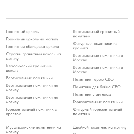
Гранитный цоколь
Вертикальный гранитный
Стоимость услуг зависит от выбранного продукта и
памятник
может варьироваться 10-20% от стоимости изделия
Гранитный цоколь на могилу
Фигурные памятники из
*Meta Platforms Inc. (Facebook, Instagram, WhatsApp) признана
экстремистской организацией и запрещена на территории РФ (решение
Гранитная облицовка цоколя
гранита
Тверского районного суда г. Москвы от 21.03.2022 г.). Оператор осуждает
деятельность Meta, но использует WhatsApp исключительно по выбору
клиента.
Строгий гранитный цоколь на
Вертикальные памятники в
могилу
Москве
Разработка ivanenkomarketing.ru
Классический гранитный
Вертикальные памятники в
цоколь
Политика конфиденциальности
Москве
© 2012-2026 ООО «Гранит-Монумент»
Вертикальные памятники
Памятник герою СВО
Вертикальные памятники на
Памятник для бойца СВО
могилу
Памятник с ангелом
Вертикальные памятники на
могилу
Горизонтальные памятники
Горизонтальный памятник с
Фигурный горизонтальный
крестом
памятник
Мусульманские памятники на
Двойной памятник на могилу
могилу