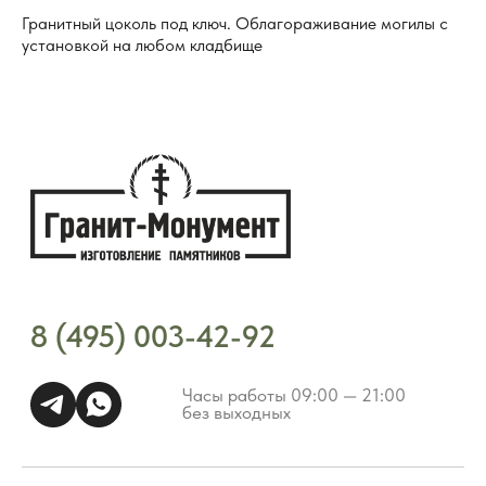
Часы работы 09:00 — 21:00
без выходных
Гранитный цоколь под ключ. Облагораживание могилы с
установкой на любом кладбище