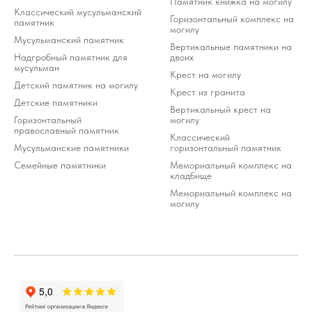
Памятник книжка на могилу
Классический мусульманский
Горизонтальный комплекс на
памятник
могилу
Мусульманский памятник
Вертикальные памятники на
Надгробный памятник для
двоих
мусульман
Крест на могилу
Детский памятник на могилу
Крест из гранита
Детские памятники
Вертикальный крест на
Горизонтальный
могилу
православный памятник
Классический
Мусульманские памятники
горизонтальный памятник
Семейные памятники
Мемориальный комплекс на
кладбище
Мемориальный комплекс на
могилу