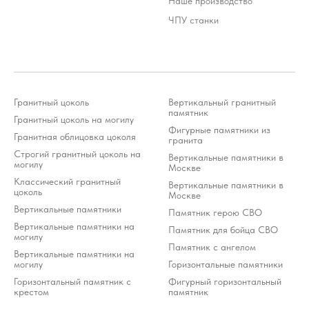
Наше производство
ЧПУ станки
Гранитный цоколь
Вертикальный гранитный
Стоимость услуг зависит от выбранного продукта и
может варьироваться 10-20% от стоимости изделия
памятник
Гранитный цоколь на могилу
*Meta Platforms Inc. (Facebook, Instagram, WhatsApp) признана
экстремистской организацией и запрещена на территории РФ (решение
Фигурные памятники из
Тверского районного суда г. Москвы от 21.03.2022 г.). Оператор осуждает
Гранитная облицовка цоколя
деятельность Meta, но использует WhatsApp исключительно по выбору
гранита
клиента.
Строгий гранитный цоколь на
Вертикальные памятники в
могилу
Москве
Разработка ivanenkomarketing.ru
Классический гранитный
Вертикальные памятники в
Политика конфиденциальности
цоколь
Москве
© 2012-2026 ООО «Гранит-Монумент»
Вертикальные памятники
Памятник герою СВО
Вертикальные памятники на
Памятник для бойца СВО
могилу
Памятник с ангелом
Вертикальные памятники на
могилу
Горизонтальные памятники
Горизонтальный памятник с
Фигурный горизонтальный
крестом
памятник