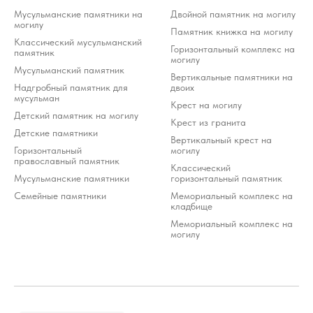
Мусульманские памятники на
Двойной памятник на могилу
могилу
Памятник книжка на могилу
Классический мусульманский
Горизонтальный комплекс на
памятник
могилу
Мусульманский памятник
Вертикальные памятники на
Надгробный памятник для
двоих
мусульман
Крест на могилу
Детский памятник на могилу
Крест из гранита
Детские памятники
Вертикальный крест на
Горизонтальный
могилу
православный памятник
Классический
Мусульманские памятники
горизонтальный памятник
Семейные памятники
Мемориальный комплекс на
кладбище
Мемориальный комплекс на
могилу