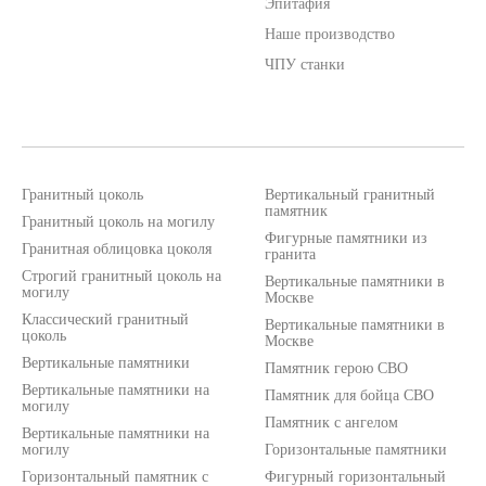
Эпитафия
Наше производство
ЧПУ станки
Гранитный цоколь
Вертикальный гранитный
памятник
Гранитный цоколь на могилу
Фигурные памятники из
Гранитная облицовка цоколя
гранита
Строгий гранитный цоколь на
Вертикальные памятники в
могилу
Москве
Классический гранитный
Вертикальные памятники в
Стоимость услуг зависит от выбранного продукта и
может варьироваться 10-20% от стоимости изделия
цоколь
Москве
*Meta Platforms Inc. (Facebook, Instagram, WhatsApp) признана
экстремистской организацией и запрещена на территории РФ (решение
Вертикальные памятники
Памятник герою СВО
Тверского районного суда г. Москвы от 21.03.2022 г.). Оператор осуждает
деятельность Meta, но использует WhatsApp исключительно по выбору
клиента.
Вертикальные памятники на
Памятник для бойца СВО
могилу
Памятник с ангелом
Разработка ivanenkomarketing.ru
Вертикальные памятники на
могилу
Горизонтальные памятники
Политика конфиденциальности
© 2012-2026 ООО «Гранит-Монумент»
Горизонтальный памятник с
Фигурный горизонтальный